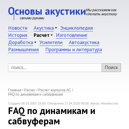
Основы акустики
Мы расскажем как
сделать акустику
своими руками
Новости
Акустика
Энциклопедия
История
Расчет
Изготовление
Доработка
Усилители
Автоакустика
Размышления
Программы и литература
Главная
/
Расчет
/
Расчет корпусов АС
/
FAQ по динамикам и сабвуферам
Создано 05.03.2007 19:59.
Обновлено 17.04.2020 08:58.
Автор: Неизвестно.
FAQ по динамикам и
сабвуферам