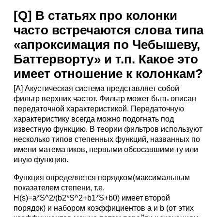
[Q] В статьях про колонки
часто встречаются слова типа
«апроксимация по Чебышеву,
Баттерворту» и т.п. Какое это
имеет отношение к колонкам?
[A] Акустическая система представляет собой
фильтр верхних частот. Фильтр может быть описан
передаточной характеристикой. Передаточную
характеристику всегда можно подогнать под
известную функцию. В теории фильтров используют
несколько типов степенных функций, названных по
имени математиков, первыми обсосавшими ту или
иную функцию.
Функция определяется порядком(максимальным
показателем степени, т.е.
H(s)=a*S^2/(b2*S^2+b1*S+b0) имеет второй
порядок) и набором коэффициентов a и b (от этих