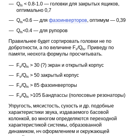
Q
< 0.8-1.0 — головки для закрытых ящиков,
ts
оптимально 0,7
Q
<0.6
—
для
фазоинверторов
, оптимум — 0,39
ts
Q
<0.4
—
для рупоров
ts
Правильнее будет сортировать головки не по
добротности, а по величине F
/Q
. Приведу по
s
ts
памяти, неохота формулы просчитывать.
F
/Q
> 30 (?) экран и открытый корпус
s
ts
F
/Q
> 50 закрытый корпус
s
ts
F
/Q
> 85 фазоинверторы
s
ts
F
/Q
>105 Бандпассы (полосовые резонаторы)
s
ts
Упругость, мясистость, сухость и др. подобные
характеристики звука, издаваемого басовой
колонкой, во многом определяются переходной
характеристикой системы, образованной
динамиком, нч оформлением и окружающей