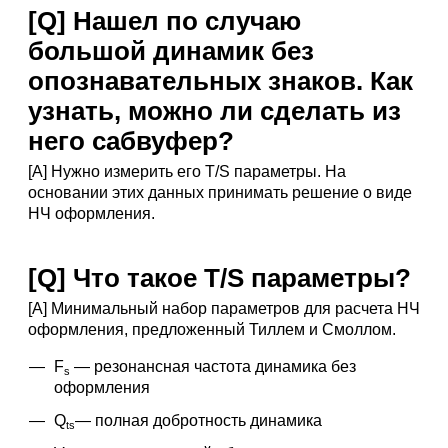
[Q] Hашел по случаю
большой динамик без
опознавательных знаков. Как
узнать, можно ли сделать из
него сабвуфер?
[A] Hужно измерить его T/S параметры. Hа
основании этих данных принимать решение о виде
HЧ оформления.
[Q] Что такое T/S параметры?
[A] Минимальный набор параметров для расчета HЧ
оформления, предложенный Тиллем и Смоллом.
F
— резонансная частота динамика без
s
оформления
Q
— полная добротность динамика
ts