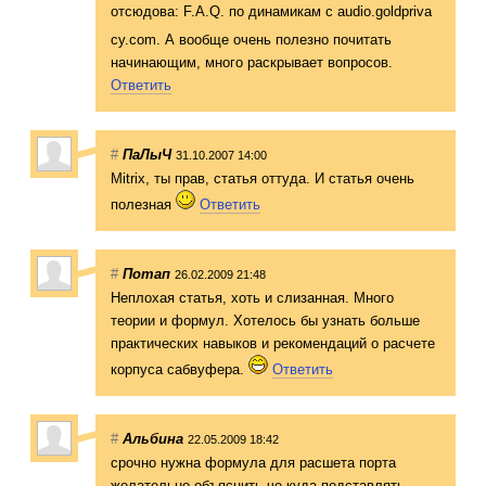
отсюдова: F.A.Q. по динамикам с audio.goldpriva
cy.com. А вообще очень полезно почитать
начинающим, много раскрывает вопросов.
Ответить
#
ПаЛыЧ
31.10.2007 14:00
Mitrix, ты прав, статья оттуда. И статья очень
полезная
Ответить
#
Потап
26.02.2009 21:48
Неплохая статья, хоть и слизанная. Много
теории и формул. Хотелось бы узнать больше
практических навыков и рекомендаций о расчете
корпуса сабвуфера.
Ответить
#
Альбина
22.05.2009 18:42
срочно нужна формула для расшета порта
желательно объяснить че куда подставлять