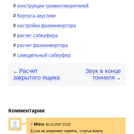
конструкции громкоговорителей
Корпуса акустики
настройка фазоинвертора
расчет сабвуфера
расчет фазоинвертора
самодельный сабвуфер
Расчет
Звук в конце
←
закрытого ящика
тоннеля
→
Комментарии
#
Mitrix
30.10.2007 23:02
Если не изменяет память, статья взята