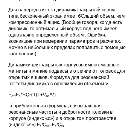
Для наперед взятого динамика закрытый корпус
типа бесконечный экран имеет бОльший объем, чем
компрессионный ящик. (Вообще говоря, когда есть
динамик, то оптимальный корпус под него имеет
однозначно определенный объем . Ошибки,
возникшие при измерении параметров и расчетах,
можно в небольших пределах поправить с помощью
заполнения).
Динамики для закрытых корпусов имеют мощные
магниты и мягкие подвесы в отличие от головок для
открытых ящиков. Формула для резонансной
частоты динамика в оформлении объемом V
F
=F
*SQRT(1+V
/V)
с
s
as
,а приближенная формула, связывающая
резонансные частоты и добротности головки в
корпусе (индекс «с») и в открытом пространстве
(индекс «s») F
/Q
=F
/Q
c
tc
s
ts