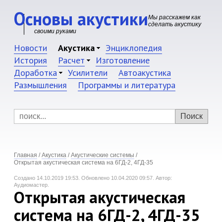
Основы акустики
Мы расскажем как
сделать акустику
своими руками
Новости
Акустика
Энциклопедия
История
Расчет
Изготовление
Доработка
Усилители
Автоакустика
Размышления
Программы и литература
Главная
/
Акустика
/
Акустические системы
/
Открытая акустическая система на 6ГД-2, 4ГД-35
Создано 14.10.2019 19:53.
Обновлено 10.04.2020 09:57.
Автор:
Аудиомастер.
Открытая акустическая
система на 6ГД-2, 4ГД-35