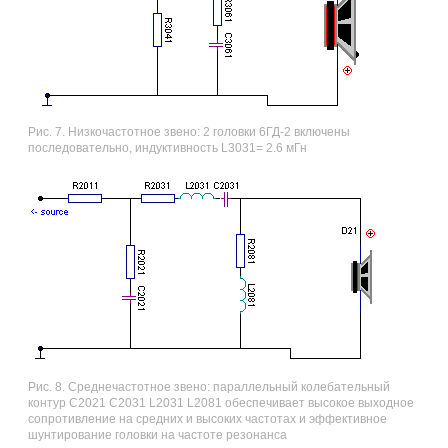
Рис. 7. Низкочастотное звено: 2 головки 6ГД-2 включены
последовательно, индуктивность L3031= 2.6 мГн
Рис. 8. Среднечастотное звено: параллельный колебательный
контур C2021 C2031 L2031 L2081 обеспечивает высокое выходное
сопротивление на средних и высоких частотах и эффективное
шунтирование головки на частоте резонанса