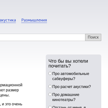
акустика
Размышления
Что бы вы хотели
почитать?
Про автомобильные
сабвуферы?
формационной
Про расчет акустики?
ают размер
Про домашние
цены.
кинотеатры?
 и это очень
Отстань от меня, я