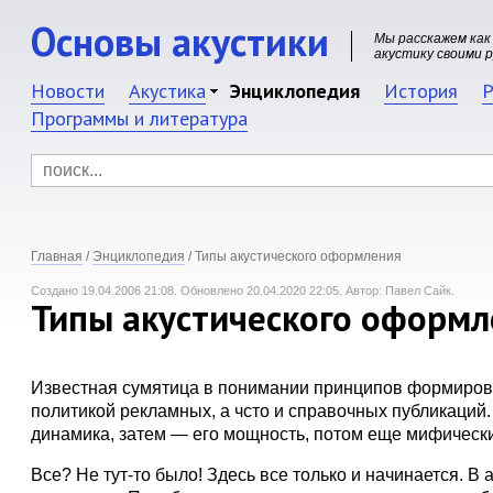
Основы акустики
Мы расскажем как
акустику своими 
Новости
Акустика
Энциклопедия
История
Р
Программы и литература
Главная
/
Энциклопедия
/
Типы акустического оформления
Создано 19.04.2006 21:08.
Обновлено 20.04.2020 22:05.
Автор: Павел Сайк.
Типы акустического оформл
Известная сумятица в понимании принципов формиров
политикой рекламных, а чсто и справочных публикаций
динамика, затем — его мощность, потом еще мифическ
Все? Не тут-то было! Здесь все только и начинается. 