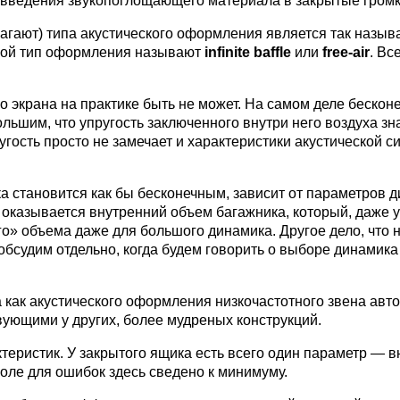
л введения звукопоглощающего материала в закрытые громк
олагают) типа акустического оформления является так назы
акой тип оформления называют
infinite baffle
или
free-air
. Вс
о экрана на практике быть не может. На самом деле беско
ольшим, что упругость заключенного внутри него воздуха з
угость просто не замечает и характеристики акустической 
ка становится как бы бесконечным, зависит от параметров 
 оказывается внутренний объем багажника, который, даже 
о» объема даже для большого динамика. Другое дело, что 
обсудим отдельно, когда будем говорить о выборе динамика
а как акустического оформления низкочастотного звена авт
вующими у других, более мудреных конструкций.
ктеристик. У закрытого ящика есть всего один параметр — 
оле для ошибок здесь сведено к минимуму.