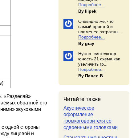
Подробнее...
By Iiipek
Очевидно же, что
самый простой и
наименее затратны...
Подробнее...
By gray
Нужно: синтезатор
юность 21 схема как
увеличить гр...
Подробнее...
By Павел В
е)
». «Разделяй»
Читайте также
ваемых обратной его
Акустическое
ишними» звуковыми
оформление
громкоговорителя со
 с одной стороны
сдвоенными головками
ежду лицевой и
Стандарты мощности и