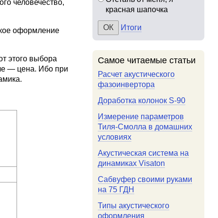
ого человечество,
красная шапочка
Итоги
ское оформление
от этого выбора
Самое читаемые статьи
ле — цена. Ибо при
Расчет акустического
амика.
фазоинвертора
Доработка колонок S-90
Измерение параметров
Тиля-Смолла в домашних
условиях
Акустическая система на
динамиках Visaton
Сабвуфер своими руками
на 75 ГДН
Типы акустического
оформления