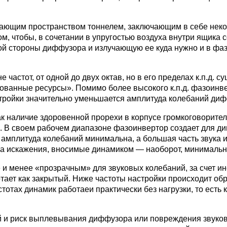
жающим пространством тоннелем, заключающим в себе нек
м, чтобы, в сочетании в упругостью воздуха внутри ящика 
ой стороны диффузора и излучающую ее куда нужно и в фаз
частот, от одной до двух октав, но в его пределах к.п.д. с
ьзованные ресурсы». Помимо более высокого к.п.д. фазоинв
тройки значительно уменьшается амплитуда колебаний диф
ак наличие здоровенной прорехи в корпусе громкоговорите
и. В своем рабочем диапазоне фазоинвертор создает для 
 амплитуда колебаний минимальна, а большая часть звука 
 а искажения, вносимые динамиком — наоборот, минимальн
 и менее «прозрачным» для звуковых колебаний, за счет и
тает как закрытый. Ниже частоты настройки происходит об
тотах динамик работаеи практически без нагрузки, то есть 
ей и риск выплевывания диффузора или повреждения звуков