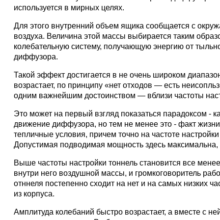
используется в мирных целях.
Для этого внутренний объем ящика сообщается с окру
воздуха. Величина этой массы выбирается таким образо
колебательную систему, получающую энергию от тыльн
диффузора.
Такой эффект достигается в не очень широком диапазоне 
возрастает, по принципу «нет отходов — есть неисопл
одним важнейшим достоинством — вблизи частоты нас
Это может на первый взгляд показаться парадоксом - к
движение диффузора, но тем не менее это - факт жизн
тепличные условия, причем точно на частоте настройки
Допустимая подводимая мощность здесь максимальна,
Выше частоты настройки тоннель становится все менее
внутри него воздушной массы, и громкоговоритель рабо
отннеля постепенно сходит на нет и на самых низких час
из корпуса.
Амплитуда колебаний быстро возрастает, а вместе с н