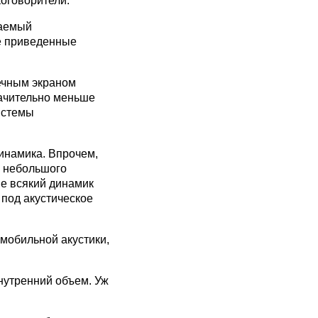
оговорители.
ваемый
е приведенные
нечным экраном
начительно меньше
системы
динамика. Впрочем,
у небольшого
не всякий динамик
 под акустическое
омобильной акустики,
внутренний объем. Уж