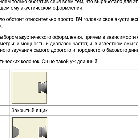
илем только обогатив себя всем тем, что выработало для эт
сущем ему акустическом оформлении.
о обстоит относительно просто: ВЧ головки свое акустиче
х.
выбором акустического оформления, причем в зависимости 
тры: и мощность, и диапазон частот, и, в известном смыс
го звучания самого дорогого и породистого басового дин
тических колонок. Он не такой уж длинный:
Закрытый ящик