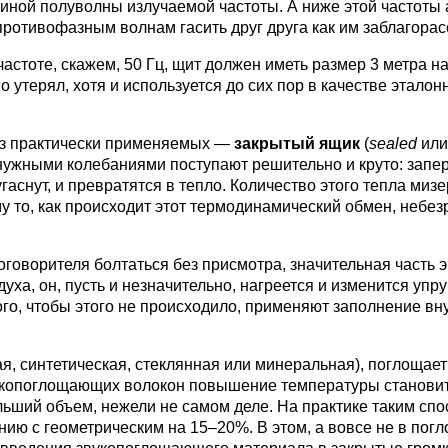
иной полуволны излучаемой частоты. А ниже этой частоты 
ротивофазным волнам гасить друг друга как им заблагорас
астоте, скажем, 50 Гц, щит должен иметь размер 3 метра на
 утерял, хотя и используется до сих пор в качестве эталон
из практически применяемых —
закрытый ящик
(
sealed
ил
енужными колебаниями поступают решительно и круто: запе
аснут, и превратятся в тепло. Количество этого тепла мизе
у то, как происходит этот термодинамический обмен, небез
говорителя болтаться без присмотра, значительная часть э
ха, он, пусть и незначительно, нагреется и изменится упр
ого, чтобы этого не происходило, применяют заполнение в
я, синтетическая, стеклянная или минеральная), поглощает 
звукопоглощающих волокон повышение температуры станови
льший объем, нежели не самом деле. На практике таким спо
нию с геометрическим на 15–20%. В этом, а вовсе не в пог