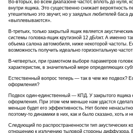
Во-вторых, во всем диапазоне частот, вплоть до нуля
внутри ящика. Это существенно снижает вероятность п
утешительно это звучит, но у заядлых любителей баса д
«выплевываются».
В-третьих, только закрытый ящик является акустически
системы головка-ящик крутизной 12 дБ/окт. А именно т
объема салона автомобиля, ниже некоторой частоты. Ес
возможность получить идеально горизонтальную частот
В-четвертых, при грамотном выборе параметров головк
характеристик, в значительной мере определяющих суб
Естественный вопрос теперь — так в чем же подвох? Ес
оформления?
Подвох один-единственный — КПД. У закрытого ящика 
оформления. При этом чем меньше нам удастся сделать
меньше будет его эффективность. Нет более ненасытн
поэтому-то динамики в них, как и было сказано, хоть и
Следующий по распространенности тип акустических 
отношению к излучению тыловой стороны диффузора. В 