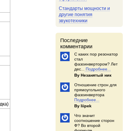
Стандарты мощности и
другие понятия
звукотехники
Последние
комментарии
С каких пор резонатор
стал
фазоинвертором? Лет
дес...
Подробнее...
By Незанятый ник
Отношение строн для
прямоугольного
фазоинвертора
Подробнее...
дка)
By Iiipek
Что значит
соотношение сторон
Ф? Во второй
формуле...