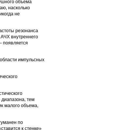
душного объема
аю, насколько
икогда не
частоты резонанса
т АЧХ внутреннего
 — появляется
 области импульсных
ического
стического
 диапазона, тем
к малого объема,
 гуманен по
ставится к стенке»