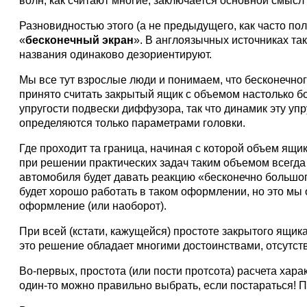
волн, как считают многие, заключается основной смыс
Разновидностью этого (а не предыдущего, как часто п
«
бесконечный экран
». В англоязычных источниках т
названия одинаково дезориентируют.
Мы все тут взрослые люди и понимаем, что бесконечног
принято считать закрытый ящик с объемом настолько б
упругости подвески диффузора, так что динамик эту упр
определяются только параметрами головки.
Где проходит та граница, начиная с которой объем ящи
при решении практических задач таким объемом всегда
автомобиля будет давать реакцию «бесконечно большог
будет хорошо работать в таком оформлении, но это мы 
оформление (или наоборот).
При всей (кстати, кажущейся) простоте закрытого ящик
это решение обладает многими достоинствами, отсутст
Во-первых, простота (или пости протсота) расчета хара
один-то можно правильно выбрать, если постараться! П