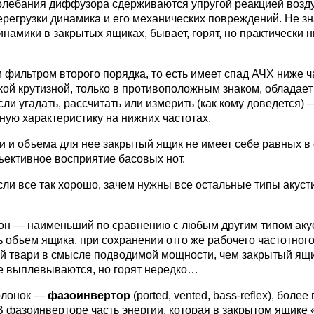
, колебания диффузора сдерживаются упругой реакцией воз
ерегрузки динамика и его механических повреждений. Не зн
инамики в закрытых ящиках, бывает, горят, но практически н
м фильтром второго порядка, то есть имеет спад АЧХ ниже 
акой крутизной, только в противоположным знаком, обладае
ли угадать, рассчитать или измерить (как кому доведется)
ную характеристику на нижних частотах.
и и объема для нее закрытый ящик не имеет себе равных в
ъективное восприятие басовых нот.
ли все так хорошо, зачем нужны все остальные типы акуст
он — наименьший по сравнению с любым другим типом аку
 объем ящика, при сохранении отго же рабочего частотного
ой твари в смысле подводимой мощности, чем закрытый ящи
 не выплевываются, но горят нередко…
колонок —
фазоинвертор
(ported, vented, bass-reflex), более
фазоинверторе часть энергии, которая в закрытом ящике «