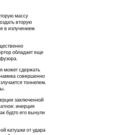
оторую массу
создать вторую
е в излучением
ущественно
ертор обладает еще
фузора.
ля может сдержать
динамика совершенно
излучается тоннелем.
ы.
нерции заключенной
ратное: инерция
как будто его вынули
ой катушки от удара