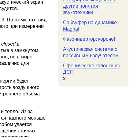
акустический экран
другие понятия
судится.
звукотехники
 3. Поэтому этот вид
Сабвуфер на динамике
ного при измерении
Magnat
Фазоинвертор: короче!
и
closed
в
Акустическая система с
ртые в замкнутом
пассивным излучателем
рно, но в мире
различно для
Сферические колонки из
ДСП
x
нергии будет
угость воздушного
нутреннего объема
и тепло. Из-за
тся намного меньше
собом удается
лощении стоячих