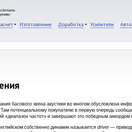
 сделать
руками
асчет
Изготовление
Доработка
Усилители
Авто
ения
ания басового звена акустики во многом обусловлена ин
. Там потенциальному покупателю в первую очередь сообщ
ий «диапазон частот» и завершают это победным аккордом 
В английском собственно динамик называется
driver
— привод,