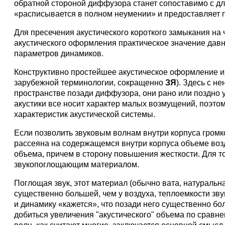
обратной стороной диффузора станет сопоставимо с дл
«расписывается в полном неумении» и предоставляет п
Для пресечения акустического короткого замыкания на ч
акустического оформления практическое значение давно
параметров динамиков.
Конструктивно простейшее акустическое оформление 
зарубежной терминологии, сокращенно
ЗЯ
). Здесь с н
пространстве позади диффузора, они рано или поздно уг
акустики все носит характер малых возмущений, поэтом
характеристик акустической системы.
Если позволить звуковым волнам внутри корпуса громко
рассеяна на содержащемся внутри корпуса объеме возду
объема, причем в сторону повышения жесткости. Для т
звукопоглощающим материалом.
Поглощая звук, этот материал (обычно вата, натуральна
существенно большей, чем у воздуха, теплоемкости 
и динамику «кажется», что позади него существенно бо
добиться увеличения "акустического" объема по сравне