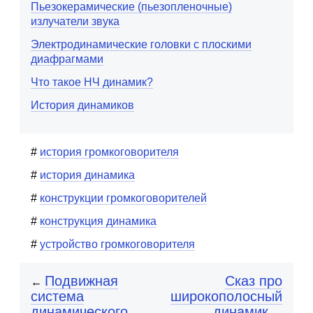
Пьезокерамические (пьезопленочные)
излучатели звука
Электродинамические головки с плоскими
диафрагмами
Что такое НЧ динамик?
История динамиков
история громкоговорителя
история динамика
конструкции громкоговорителей
конструкция динамика
устройство громкоговорителя
Подвижная
Сказ про
←
система
широкополосный
динамического
динамик
→