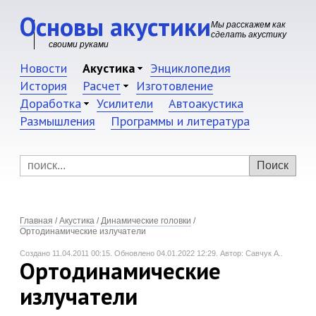
Основы акустики
Мы расскажем как
сделать акустику
своими руками
Новости
Акустика
Энциклопедия
История
Расчет
Изготовление
Доработка
Усилители
Автоакустика
Размышления
Программы и литература
Главная
/
Акустика
/
Динамические головки
/
Ортодинамические излучатели
Создано 11.04.2011 00:15.
Обновлено 04.01.2022 12:29.
Автор: Савчук А..
Ортодинамические
излучатели