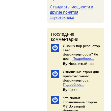
Стандарты мощности и
другие понятия
звукотехники
Последние
комментарии
С каких пор резонатор
стал
фазоинвертором? Лет
дес...
Подробнее...
By Незанятый ник
Отношение строн для
прямоугольного
фазоинвертора
Подробнее...
By Iiipek
Что значит
соотношение сторон
Ф? Во второй
формуле...