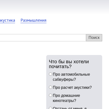
акустика
Размышления
Что бы вы хотели
почитать?
Про автомобильные
сабвуферы?
Про расчет акустики?
Про домашние
кинотеатры?
Отстань от меня, я