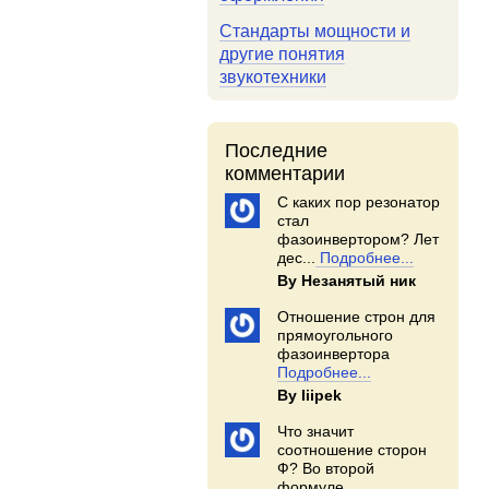
Стандарты мощности и
другие понятия
звукотехники
Последние
комментарии
С каких пор резонатор
стал
фазоинвертором? Лет
дес...
Подробнее...
By Незанятый ник
Отношение строн для
прямоугольного
фазоинвертора
Подробнее...
By Iiipek
Что значит
соотношение сторон
Ф? Во второй
формуле...