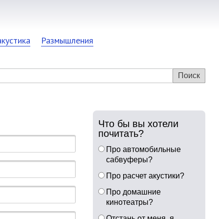
акустика
Размышления
Что бы вы хотели
почитать?
Про автомобильные
сабвуферы?
Про расчет акустики?
Про домашние
кинотеатры?
Отстань от меня, я