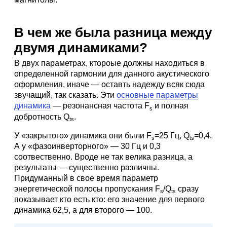
В чем же была разница между
двумя динамиками?
В двух параметрах, ктороые должны находиться в
определенной гармонии для данного акустического
оформления, иначе — оставть надежду всяк сюда
звучащий, так сказать. Эти
основные параметры
динамика
— резонансная частота F
и полная
s
добротность Q
.
ts
У «закрытого» динамика они были F
=25 Гц, Q
=0,4.
s
ts
А у «фазоинверторного» — 30 Гц и 0,3
соотвественно. Вроде не так велика разница, а
результаты — существенно различны.
Придуманный в свое время параметр
энергетической полосы пропускания F
/Q
сразу
s
ts
показывает кто есть кто: его значение для первого
динамика 62,5, а для второго — 100.