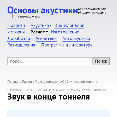
Основы акустики
Мы расскажем как
сделать акустику
своими руками
Новости
Акустика
Энциклопедия
История
Расчет
Изготовление
Доработка
Усилители
Автоакустика
Размышления
Программы и литература
Главная
/
Расчет
/
Расчет корпусов АС
/
Звук в конце тоннеля
Создано 06.10.2006 19:27.
Обновлено 13.04.2020 09:57.
Автор: Салона АВ.
Звук в конце тоннеля