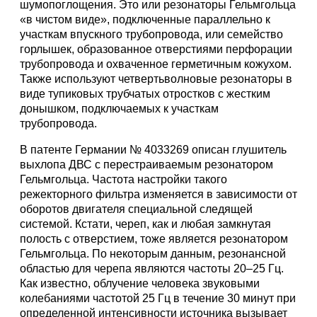
шумопоглощения. Это или резонаторы Гельмгольца
«в чистом виде», подключенные параллельно к
участкам впускного трубопровода, или семейство
горлышек, образованное отверстиями перфорации
трубопровода и охваченное герметичным кожухом.
Также используют четвертьволновые резонаторы в
виде тупиковых трубчатых отростков с жестким
донышком, подключаемых к участкам
трубопровода.
В патенте Германии № 4033269 описан глушитель
выхлопа ДВС с перестраиваемым резонатором
Гельмгольца. Частота настройки такого
режекторного фильтра изменяется в зависимости от
оборотов двигателя специальной следящей
системой. Кстати, череп, как и любая замкнутая
полость с отверстием, тоже является резонатором
Гельмгольца. По некоторым данным, резонансной
областью для черепа являются частоты 20–25 Гц.
Как известно, облучение человека звуковыми
колебаниями частотой 25 Гц в течение 30 минут при
определенной интенсивности источника вызывает