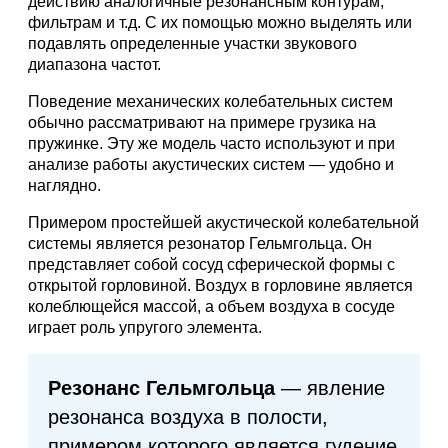
действию аналогичные резонансным контурам,
фильтрам и т.д. С их помощью можно выделять или
подавлять определенные участки звукового
диапазона частот.
Поведение механических колебательных систем
обычно рассматривают на примере грузика на
пружинке. Эту же модель часто используют и при
анализе работы акустических систем — удобно и
наглядно.
Примером простейшей акустической колебательной
системы является резонатор Гельмгольца. Он
представляет собой сосуд сферической формы с
открытой горловиной. Воздух в горловине является
колеблющейся массой, а объем воздуха в сосуде
играет роль упругого элемента.
Резонанс Гельмгольца
— явление
резонанса воздуха в полости,
примером которого является гудение