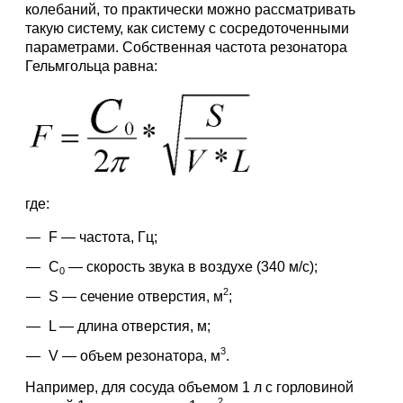
колебаний, то практически можно рассматривать
такую систему, как систему с сосредоточенными
параметрами. Собственная частота резонатора
Гельмгольца равна:
где:
F — частота, Гц;
C
— скорость звука в воздухе (340 м/с);
0
2
S — сечение отверстия, м
;
L — длина отверстия, м;
3
V — объем резонатора, м
.
Например, для сосуда объемом 1 л с горловиной
2