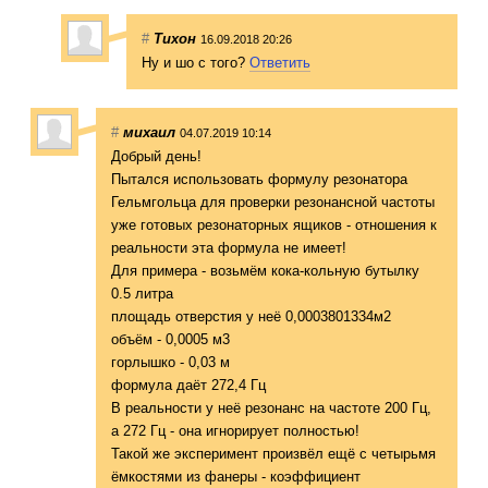
#
Тихон
16.09.2018 20:26
Ну и шо с того?
Ответить
#
михаил
04.07.2019 10:14
Добрый день!
Пытался использовать формулу резонатора
Гельмгольца для проверки резонансной частоты
уже готовых резонаторных ящиков - отношения к
реальности эта формула не имеет!
Для примера - возьмём кока-кольную бутылку
0.5 литра
площадь отверстия у неё 0,0003801334м2
объём - 0,0005 м3
горлышко - 0,03 м
формула даёт 272,4 Гц
В реальности у неё резонанс на частоте 200 Гц,
а 272 Гц - она игнорирует полностью!
Такой же эксперимент произвёл ещё с четырьмя
ёмкостями из фанеры - коэффициент