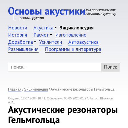
Основы акустики
Мы расскажем как
сделать акустику
своими руками
Новости
Акустика
Энциклопедия
История
Расчет
Изготовление
Доработка
Усилители
Автоакустика
Размышления
Программы и литература
Главная
/
Энциклопедия
/
Акустические резонаторы Гельмгольца
Создано 12.07.2004 18:41.
Обновлено 05.05.2020 01:27.
Автор: Шихатов
А.И..
Акустические резонаторы
Гельмгольца