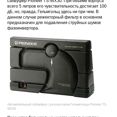
сабвуфер Pioneer TS-WX30. При объеме корпуса
всего 5 литров его чувствительность достигает 100
дБ, но, правда, Гельмгольц здесь ни при чем. В
данном случае режекторный фильтр в основном
предназначен для подавления струйных шумов
фазоинвертора.
Автомобильный сабвуфер с резонатором Гельмгольца Pioneer TS-
WX30