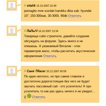
#
vitalik
15.10.2007 22:49
pomagite mne sozdati karobku dlea sab: hyundai
10'', 150-300wat, 30-3000, 90db
Ответить
#
ПаЛыЧ
16.10.2007 13:34
Товарищи сабо строители, давайте создание
обсуждать на форуме. Здесь много и не
опишешь. А уважаемый Виталик - этих
параметров мало, чтобы расчитать акустическое
оформление
Ответить
#
Саня TRacer
20.12.2007 00:09
По идее неплохо, но про самое главное и
достаточно дорогостоящее без чего не будет
звучать пассивный саб - это усилитель! А про
усилитель то как раз здесь ничего я не увидел...
((
Ответить