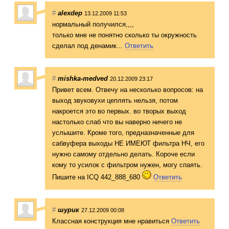
#
alexdep
13.12.2009 11:53
нормальный получился,,,,
только мне не понятно сколько ты окружность
сделал под денамик...
Ответить
#
mishka-medved
20.12.2009 23:17
Привет всем. Отвечу на несколько вопросов: на
выход звуковухи цеплять нельзя, потом
накроется это во первых. во творых выход
настолько слаб что вы наверно ничего не
услышите. Кроме того, предназначенные для
сабвуфера выходы НЕ ИМЕЮТ фильтра НЧ, его
нужно самому отдельно делать. Короче если
кому то усилок c фильтром нужен, могу спаять.
Пишите на ICQ 442_888_680
Ответить
#
шурик
27.12.2009 00:08
Классная конструкция мне нравиться
Ответить