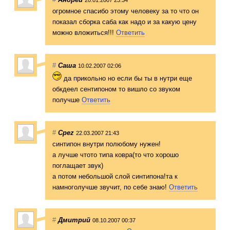
огромное спасибо этому человеку за то что он
показал сборка саба как надо и за какую цену
можно вложиться!!!
Ответить
#
Саша
10.02.2007 02:06
да прикольно но если бы ты в нутри еще
обкдеел сентипоном то вишло со звуком
получше
Ответить
#
Cpez
22.03.2007 21:43
синтипон внутри полюбому нужен!
а лучше чтото типа ковра(то что хорошо
поглащает звук)
а потом небольшой слой синтипона!та к
намноголучше звучит, по себе знаю!
Ответить
#
Дмитрий
08.10.2007 00:37