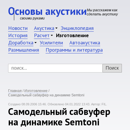
Основы акустики
Мы расскажем как
сделать акустику
своими руками
Новости
Акустика
Энциклопедия
История
Расчет
Изготовление
Доработка
Усилители
Автоакустика
Размышления
Программы и литература
Главная
/
Изготовление
/
Самодельный сабвуфер на динамике Semtoni
Создано 08.09.2006 15:46.
Обновлено 04.01.2022 13:43.
Автор: FIL.
Самодельный сабвуфер
на динамике Semtoni