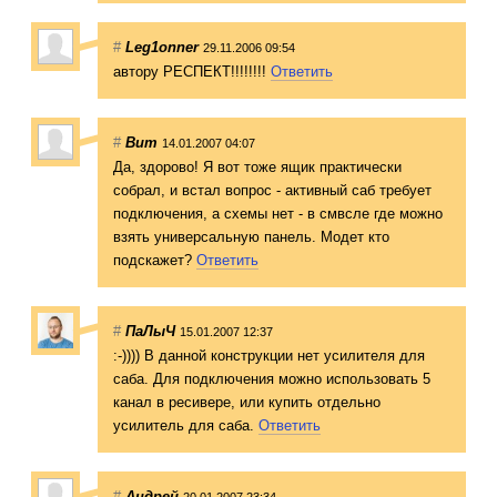
#
Leg1onner
29.11.2006 09:54
автору РЕСПЕКТ!!!!!!!!
Ответить
#
Вит
14.01.2007 04:07
Да, здорово! Я вот тоже ящик практически
собрал, и встал вопрос - активный саб требует
подключения, а схемы нет - в смвсле где можно
взять универсальную панель. Модет кто
подскажет?
Ответить
#
ПаЛыЧ
15.01.2007 12:37
:-)))) В данной конструкции нет усилителя для
саба. Для подключения можно использовать 5
канал в ресивере, или купить отдельно
усилитель для саба.
Ответить
#
Андрей
20.01.2007 23:34