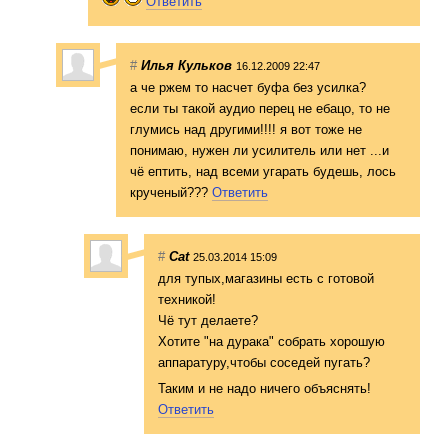
Ответить
#
Илья Кульков
16.12.2009 22:47
а че ржем то насчет буфа без усилка?
если ты такой аудио перец не ебацо, то не
глумись над другими!!!! я вот тоже не
понимаю, нужен ли усилитель или нет ...и
чё ептить, над всеми угарать будешь, лось
крученый???
Ответить
#
Cat
25.03.2014 15:09
для тупых,магазины есть с готовой
техникой!
Чё тут делаете?
Хотите "на дурака" собрать хорошую
аппаратуру,чтоб
ы соседей пугать?
Таким и не надо ничего объяснять!
Ответить