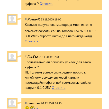
вуфера ?
Ответить
#
РоманK
13.11.2009 19:00
Красиво получилось,моло
дец,а мне никто не
поможет собрать саб на Tornado I-AGW 1000 10"
300 Watt??Просто инфы для него нигде нет(((
Ответить
#
Гы-Гы
21.11.2009 16:33
..обязательно ли собирать усилок для этого
вуфера ?
НЕТ ,зачем усилок ,присоедини просто к
линейному выходу звуковой карты и
наслаждайся офигенной громкостью саба от
напруги 0,1-0,25V
Ответить
#
newman
07.12.2009 03:23