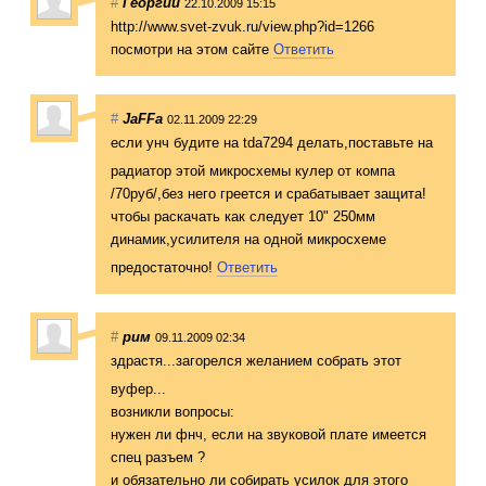
#
Георгий
22.10.2009 15:15
http://www.svet-zvuk.ru/view.php?id=1266
посмотри на этом сайте
Ответить
#
JaFFa
02.11.2009 22:29
если унч будите на tda7294 делать,поставьт
е на
радиатор этой микросхемы кулер от компа
/70руб/,без него греется и срабатывает защита!
чтобы раскачать как следует 10" 250мм
динамик,усилите
ля на одной микросхеме
предостаточно!
Ответить
#
рим
09.11.2009 02:34
здрастя...загор
елся желанием собрать этот
вуфер...
возникли вопросы:
нужен ли фнч, если на звуковой плате имеется
спец разъем ?
и обязательно ли собирать усилок для этого