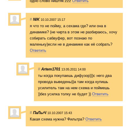
одно слово ништяк:zzz
Ответить
#
NIK
10.10.2007 15:17
я что то не пойму, а сехама где? или она в
динамике? (не чирта в этом не разбираюсь, хочу
собирать сабвуфер, вот познаю по
маленьку)если не в динамике как её собрать?
Ответить
#
Artem1701
13.05.2011 14:00
ты когда покупаешь дифузор)))с него два
провода выведены))а там когда купишь
усилитель там на нем схема и поймешь
))без усилка толку не будет ))
Ответить
#
ПаЛыЧ
10.10.2007 15:43
Какая схема нужна? Фильтра?
Ответить