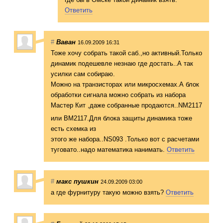
Ответить
#
Ваван
16.09.2009 16:31
Тоже хочу собрать такой саб.,но активный.Только
динамик подешевле незнаю где достать..А так
усилки сам собираю.
Можно на транзисторах или микросхемах.А блок
обработки сигнала можно собрать из набора
Мастер Кит ,даже собранные продаются..NM21
17
или BM2117.Для блока защиты динамика тоже
есть схемка из
этого же набора..NS093 .Только вот с расчетами
туговато..надо математика нанимать.
Ответить
#
макс пушкин
24.09.2009 03:00
а где фурнитуру такую можно взять?
Ответить