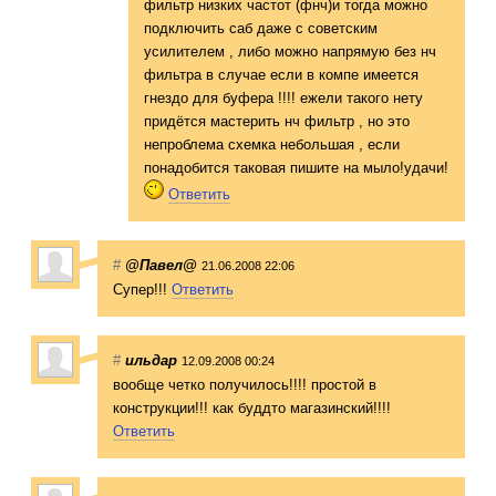
фильтр низких частот (фнч)и тогда можно
подключить саб даже с советским
усилителем , либо можно напрямую без нч
фильтра в случае если в компе имеется
гнездо для буфера !!!! ежели такого нету
придётся мастерить нч фильтр , но это
непроблема схемка небольшая , если
понадобится таковая пишите на мыло!удачи!
Ответить
#
@Павел@
21.06.2008 22:06
Супер!!!
Ответить
#
ильдар
12.09.2008 00:24
вообще четко получилось!!!! простой в
конструкции!!! как буддто магазинский!!!!
Ответить