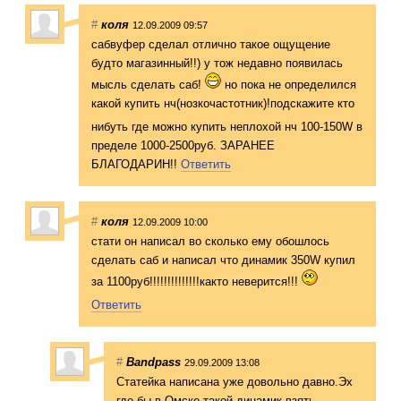
#
коля
12.09.2009 09:57
сабвуфер сделал отлично такое ощущение
будто магазинный!!) у тож недавно появилась
мысль сделать саб!
но пока не определился
какой купить нч(нозкочастотн
ик)!подскажите кто
нибуть где можно купить неплохой нч 100-150W в
пределе 1000-2500руб. ЗАРАНЕЕ
БЛАГОДАРИН!!
Ответить
#
коля
12.09.2009 10:00
стати он написал во сколько ему обошлось
сделать саб и написал что динамик 350W купил
за 1100руб!!!!!!!!
!!!!!!както неверится!!!
Ответить
#
Bandpass
29.09.2009 13:08
Статейка написана уже довольно давно.Эх
где бы в Омске такой динамик взять.