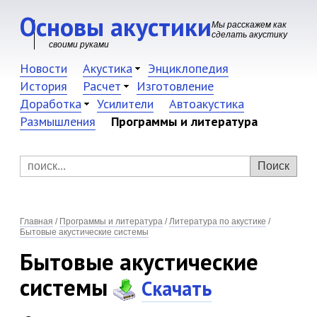
Основы акустики
Мы расскажем как
сделать акустику
своими руками
Новости
Акустика
Энциклопедия
История
Расчет
Изготовление
Доработка
Усилители
Автоакустика
Размышления
Программы и литература
Главная
/
Программы и литература
/
Литература по акустике
/
Бытовые акустические системы
Бытовые акустические
системы
Скачать