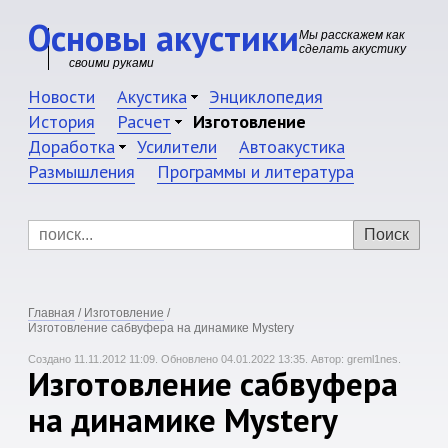
Основы акустики
Мы расскажем как
сделать акустику
своими руками
Новости
Акустика
Энциклопедия
История
Расчет
Изготовление
Доработка
Усилители
Автоакустика
Размышления
Программы и литература
Главная
/
Изготовление
/
Изготовление сабвуфера на динамике Mystery
Создано 11.11.2012 11:09.
Обновлено 04.01.2022 13:35.
Автор: greml1nes.
Изготовление сабвуфера
на динамике Mystery