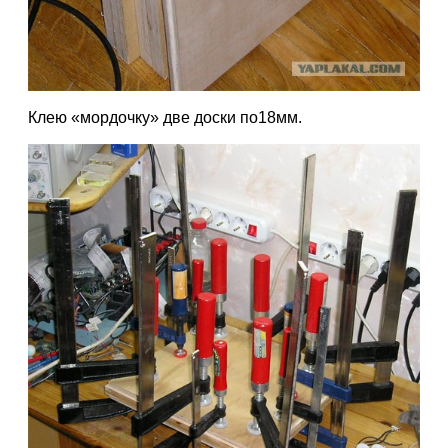
Клею «мордочку» две доски по18мм.