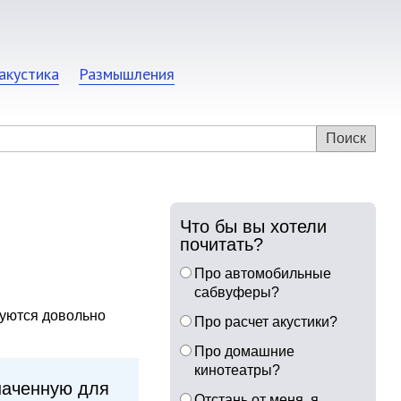
акустика
Размышления
Что бы вы хотели
почитать?
Про автомобильные
сабвуферы?
буются довольно
Про расчет акустики?
Про домашние
кинотеатры?
значенную для
Отстань от меня, я