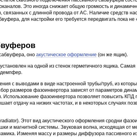
каналов. Это иногда снижает общую громкость и динамичн
 связанных с длинной провода от АС. Наличие средств нас
бвуфера, для настройки его требуется передвигать пока не
бвуферов
 сабвуфера, оно
акустическое оформление
(он же ящик).
 установлен на одной из стенок герметичного ящика. Самая
 демпфер.
ления с выводами в виде настроенной трубы/труб, из которы
Выбор размеров фазоинвертора зависят от параметров дина
ся. Использование фазоинвертора позволяет повысить КПД 
ает отдачу на низких частотах, и в некоторых случаях по
radiator). Этот вид акустического оформления сродни фазои
шки и магнитной системы. Звуковая волна, исходящая от 
инамика. Изменяя массу и размеры диффузора пассивного 