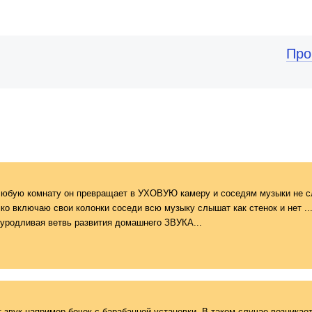
Про
и любую комнату он превращает в УХОВУЮ камеру и соседям музыки не с
о включаю свои колонки соседи всю музыку слышат как стенок и нет ..
О уродливая ветвь развития домашнего ЗВУКА...
 звук например бочек с барабанной установки. В таком случае возникае