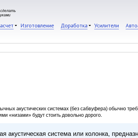
 сделать
руками
асчет
Изготовление
Доработка
Усилители
Авто
обычных акустических системах (без сабвуфера) обычно тре
ми «низами» будут стоить довольно дорого.
ная акустическая система или колонка, предна