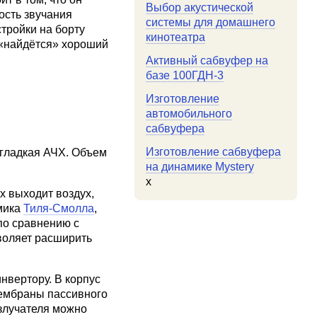
Выбор акустической
ость звучания
системы для домашнего
тройки на борту
кинотеатра
 «найдётся» хороший
Активный сабвуфер на
базе 100ГДН-3
Изготовление
автомобильного
сабвуфера
Изготовление сабвуфера
 гладкая АЧХ. Объем
на динамике Mystery
x
х выходит воздух,
мика
Тиля-Смолла
,
по сравнению с
зволяет расширить
нвертору. В корпус
мембраны пассивного
излучателя можно