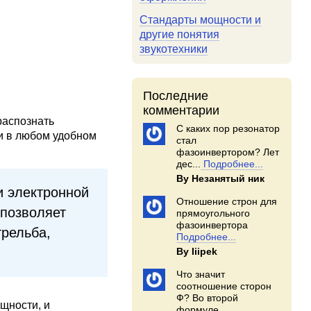
Стандарты мощности и
другие понятия
звукотехники
Последние
комментарии
распознать
С каких пор резонатор
ки в любом удобном
стал
фазоинвертором? Лет
дес...
Подробнее...
By Незанятый ник
и электронной
Отношение строн для
позволяет
прямоугольного
фазоинвертора
трельба,
Подробнее...
By Iiipek
Что значит
соотношение сторон
Ф? Во второй
щности, и
формуле...