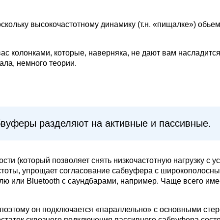
оскольку высокочастотному динамику (т.н. «пищалке») обьe
ас колонками, которые, наверняка, не дают вам насладит
чала, немного теории.
вуферы разделяют на активные и пассивные.
ти (который позволяет снять низкочастотную нагрузку с ус
астоты, упрощает согласование сабвуфера с широкополосн
ю или Bluetooth с саундбарами, например. Чаще всего име
 поэтому он подключается «параллельно» с основными стер
таток сквозного подключения пассивного сабвуфера состои