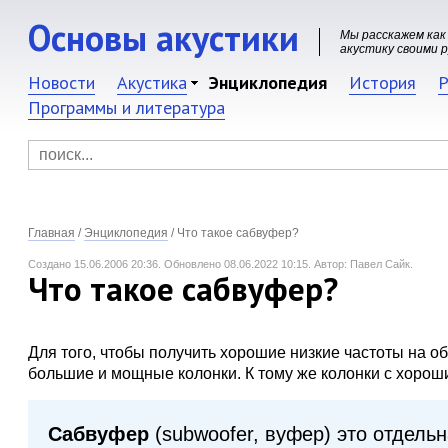
Основы акустики
Мы расскажем как
акустику своими 
Новости
Акустика
Энциклопедия
История
Р
Программы и литература
Главная
/
Энциклопедия
/
Что такое сабвуфер?
Создано 15.06.2006 20:36.
Обновлено 08.06.2022 10:15.
Автор: Павел Сайк.
Что такое сабвуфер?
Для того, чтобы получить хорошие низкие частоты на 
большие и мощные колонки. К тому же колонки с хороши
Сабвуфер
(subwoofer, вуфер) это отдель