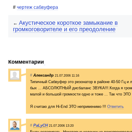
чертеж сабвуфера
Акустическое короткое замыкание в
←
громкоговорителе и его преодоление
Комментарии
#
Александр
21.07.2006 11:16
Типичный Сабвуфер это резонатор в районе 40-50 Гц 
бых ... АБСОЛЮТНЫЙ дисбаланс ЗВУКА!!!.Когда я громк
малой и большой громкости одно и тоже ... Так что ЭТ
Я считаю для Hi-End ЭТО неприменимо !!!
Ответить
#
PaLyCH
21.07.2006 13:20
Буду оспаривать. Некоторые колонки не воиспроизведут