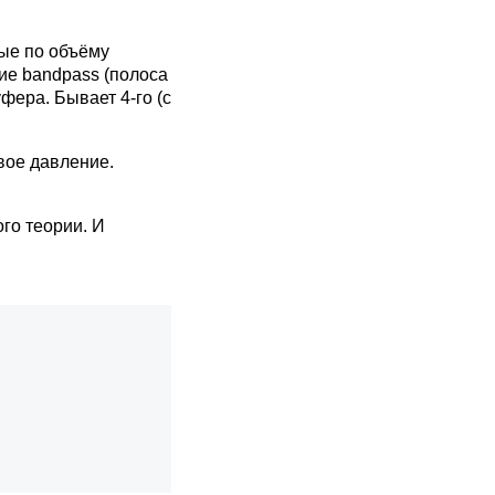
ные по объёму
ие bandpass (полоса
фера. Бывает 4-го (с
овое давление.
го теории. И