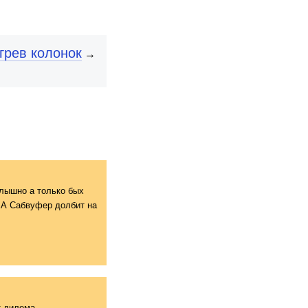
грев колонок
→
лышно а только бых
.А Сабвуфер долбит на
т дилема