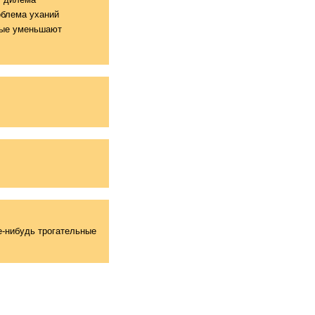
облема уханий
рые уменьшают
ие-нибудь трогательные