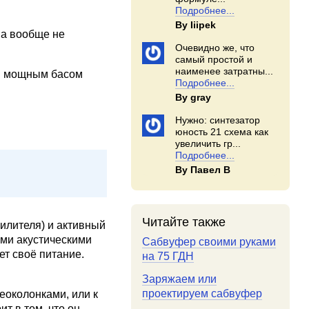
Подробнее...
By Iiipek
ма вообще не
Очевидно же, что
самый простой и
наименее затратны...
ся мощным басом
Подробнее...
By gray
Нужно: синтезатор
юность 21 схема как
увеличить гр...
Подробнее...
By Павел В
Читайте также
илителя) и активный
ыми акустическими
Сабвуфер своими руками
ет своё питание.
на 75 ГДН
Заряжаем или
проектируем сабвуфер
еоколонками, или к
т в том, что он