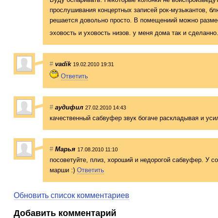
прослушивания концертных записей рок-музыкантов, б
решается довольно просто. В помещениий можно размес
эховость и уховость низов. у меня дома так и сделанн
#
vadik
19.02.2010 19:31
Ответить
#
аудифил
27.02.2010 14:43
качественный сабвуфер звук богаче раскладывая и усили
#
Марья
17.08.2010 11:10
посоветуйте, плиз, хороший и недорогой сабвуфер. У со
марши :)
Ответить
Обновить список комментариев
Добавить комментарий