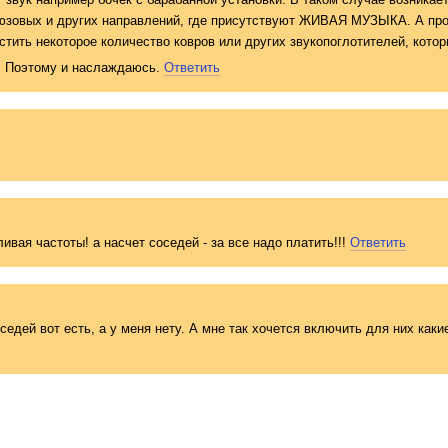
люзовых и других направлений, где присутствуют ЖИВАЯ МУЗЫКА. А пр
тить некоторое количество ковров или других звукопоглотител
ей, кото
о. Поэтому и наслаждаюсь.
Ответить
вая частоты! а насчет соседей - за все надо платить!!!
Ответить
седей вот есть, а у меня нету. А мне так хочется включить для них как