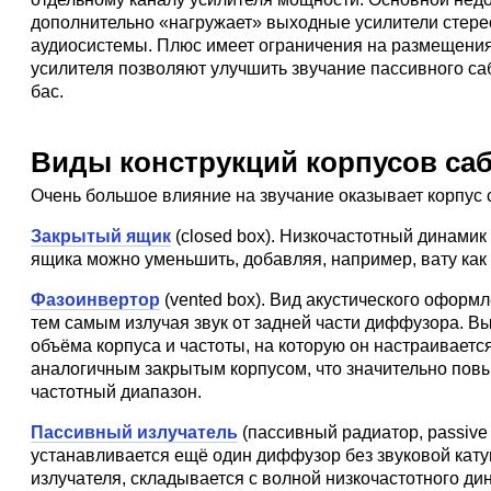
дополнительно «нагружает» выходные усилители стерео
аудиосистемы. Плюс имеет ограничения на размещения,
усилителя позволяют улучшить звучание пассивного са
бас.
Виды конструкций корпусов са
Очень большое влияние на звучание оказывает корпус
Закрытый ящик
(closed box). Низкочастотный динамик
ящика можно уменьшить, добавляя, например, вату как
Фазоинвертор
(vented box). Вид акустического оформ
тем самым излучая звук от задней части диффузора. 
объёма корпуса и частоты, на которую он настраивает
аналогичным закрытым корпусом, что значительно повыш
частотный диапазон.
Пассивный излучатель
(пассивный радиатор, passive 
устанавливается ещё один диффузор без звуковой кату
излучателя, складывается с волной низкочастотного д