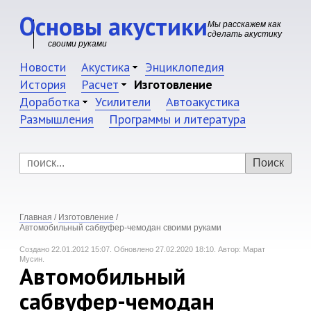
Основы акустики
Мы расскажем как
сделать акустику
своими руками
Новости
Акустика
Энциклопедия
История
Расчет
Изготовление
Доработка
Усилители
Автоакустика
Размышления
Программы и литература
Главная
/
Изготовление
/
Автомобильный сабвуфер-чемодан своими руками
Создано 22.01.2012 15:07.
Обновлено 27.02.2020 18:10.
Автор: Марат
Мусин.
Автомобильный
сабвуфер-чемодан