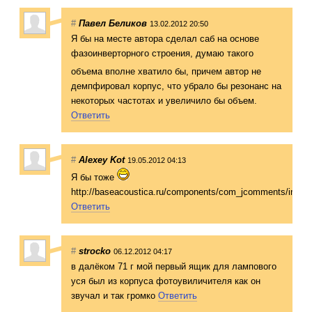
#
Павел Беликов
13.02.2012 20:50
Я бы на месте автора сделал саб на основе
фазоинверторног
о строения, думаю такого
объема вполне хватило бы, причем автор не
демпфировал корпус, что убрало бы резонанс на
некоторых частотах и увеличило бы объем.
Ответить
#
Alexey Kot
19.05.2012 04:13
Я бы тоже
http://baseacoustica.ru/components/com_jcomments/images/
Ответить
#
strocko
06.12.2012 04:17
в далёком 71 г мой первый ящик для лампового
уся был из корпуса фотоувиличителя как он
звучал и так громко
Ответить