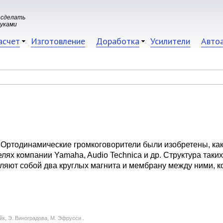
 сделать
руками
асчет
Изготовление
Доработка
Усилители
Авто
 Ортодинамические громкоговорители были изобретены, как
лях компании Yamaha, Audio Technica и др. Структура таки
вляют собой два круглых магнита и мембрану между ними, 
йк, Э. Виноградова, М. Эфрусси .