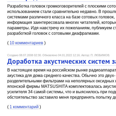
Разработка головок громкоговорителей с плоскими сото
использованием стали сравнительно недавно. В прошл
системами различного класса на базе сотовых головок
информация заинтересовала многих читателей, которые
параметры. Идя навстречу их пожеланиям, публикуем 
разработкой головок с сотовыми диафрагмами.
(
10 комментариев
)
Создано 08.07.2008 02:30.
Обновлено 04.01.2022 12:16.
Автор: П. ЛЮБИМОВ.
Доработка акустических систем 
В настоящее время на российском рынке радиоаппарату
акустика для дома среднего качества. Обычно это дву
разделительными фильтрами на неполярных оксидных к
японской фирмы MATSUSHITA комплектовалась акустико
усилителя 34 самой системы, что и выяснилось при под
обстоятельство заставило меня предпринять попытку 
(
1 комментарий
)