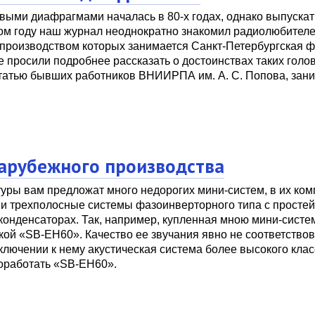
выми диафрагмами началась в 80-х годах, однако выпускат
ом году наш журнал неоднократно знакомил радиолюбителе
, производством которых занимается Санкт-Петербургская 
 просили подробнее рассказать о достоинствах таких голов
статью бывших работников ВНИИРПА им. А. С. Попова, за
зарубежного производства
ры вам предложат много недорогих мини-систем, в их ком
х- и трехполосные системы фазоинверторного типа с прост
онденсаторах. Так, например, купленная мною мини-систе
й «SB-EH60». Качество ее звучания явно не соответство
ключении к нему акустическая система более высокого клас
доработать «SB-EH60».