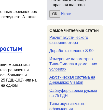
красная шапочка
ленным экземпляром
Итоги
последнего. А также
Самое читаемые статьи
Расчет акустического
фазоинвертора
простым
Доработка колонок S-90
Измерение параметров
Тиля-Смолла в домашних
ловием заказчика
условиях
ыл ограничен ни
лась большая и
Акустическая система на
 25 ГДШ-102) или на
динамиках Visaton
 на одном
Сабвуфер своими руками
на 75 ГДН
Типы акустического
оформления