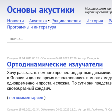
Основы акустики
Мы расскажем как
акустику своими 
Новости
Акустика
Энциклопедия
История
Р
Программы и литература
Создано 11.04.2011 00:15.
Обновлено 04.01.2022 12:29.
Автор: Савчук А..
Ортодинамические излучатели
Хочу рассказать немного про нестандартные динамики.
в Японии и долгое время использовались в многих моде
одновременно и проста и сложна. По сути они предста
своеобразный сэндвич.
(
нет комментариев
)
Создано 15.03.2011 01:34.
Обновлено 04.01.2022 12:01.
Автор: Ю. Любимов, П. Са