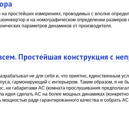
тора
 на простейших измерениях, проводимых с вполне опреде
азоинвертор и на номографическом определении размеров 
хнических параметров динамиков от производителя.
всем. Простейшая конструкция с не
азрабатывал не для себя и, что приятно, единственным ус
пуса, гармонирующий с интерьером. Таким образом, я не б
ос, ни габаритами АС (комната прослушивания предполага
ла идея сделать АС на более мощных динамиках (конкретно
ь мощностью ради гарантированного качества и собрать АС