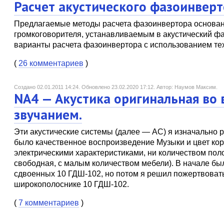
Расчет акустического фазоинвер
Предлагаемые методы расчета фазоинвертора основан
громкоговорителя, устанавливаемым в акустический ф
варианты расчета фазоинвертора с использованием те
(
26 комментариев
)
Создано 02.01.2011 14:24.
Обновлено 23.02.2020 17:12.
Автор: Наумов Максим.
NA4 — Акустика оригинальная во 
звучанием.
Эти акустические системы (далее — АС) я изначально р
было качественное воспроизведение Музыки и цвет кор
электрическими характеристиками, ни количеством пол
свободная, с малым количеством мебели). В начале бы
сдвоенных 10 ГДШ-102, но потом я решил пожертвоват
широкополоснике 10 ГДШ-102.
(
7 комментариев
)