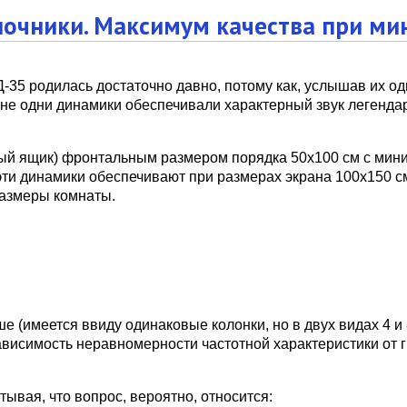
лочники. Максимум качества при м
-35 родилась достаточно давно, потому как, услышав их од
о, не одни динамики обеспечивали характерный звук легенда
й ящик) фронтальным размером порядка 50х100 см с мини
эти динамики обеспечивают при размерах экрана 100х150 см
размеры комнаты.
е (имеется ввиду одинаковые колонки, но в двух видах 4 и 
висимость неравномерности частотной характеристики от г
тывая, что вопрос, вероятно, относится: