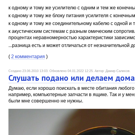
к одному и тому же усилителю с одним и тем же конеч
к одному и тому же блоку питания усилителя с конечным
к одному и тому же соединительному кабелю с одной и 
к акустическим системам с разным омическим сопротивл
процентах неравномерностью характеристики зависимо
...разница есть и может отличаться от незначительной 
(
2 комментария
)
Создано 23.06.2010 13:03.
Обновлено 04.01.2022 12:25.
Автор: Дамир Салихов.
Слушать подано или делаем дом
Думаю, если хорошо поискать в месте обитания любого из
например, компьютерные запчасти в ящике. Так и у ме
были мне совершенно не нужны.