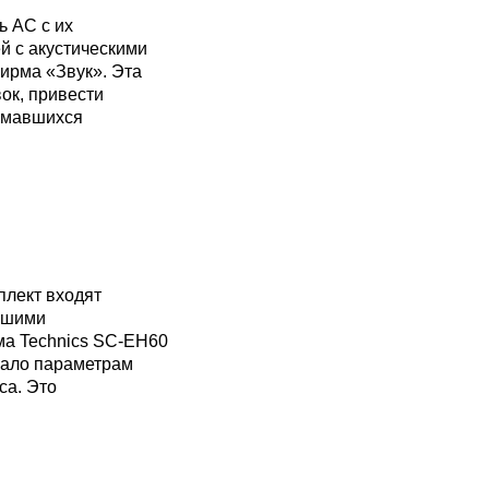
ь АС с их
й с акустическими
фирма «Звук». Эта
ок, привести
нимавшихся
плект входят
ейшими
ма Technics SC-EH60
вало параметрам
са. Это