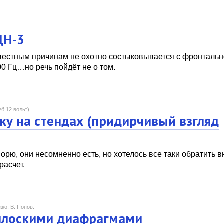
ДН-3
вестным причинам не охотно состыковывается с фронтально
0 Гц…но речь пойдёт не о том.
б 12 вольт).
ку на стендах (придирчивый взгляд
орю, они несомненно есть, но хотелось все таки обратить 
расчет.
жко, В. Попов.
 плоскими диафрагмами