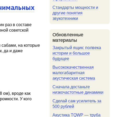
инимальных
Стандарты мощности и
другие понятия
звукотехники
ин раз в составе
рной советской
Обновленные
материалы
 сабами, на которые
Закрытый ящик: полвека
, да и даже
истории и большое
будущее
Высококачественная
малогабаритная
акустическая система
Сначала достаньте
низкочастотные динамики
8 ом), вроде как
ромкости. У кого
Сделай сам усилитель за
500 рублей
Акустика TQWP — труба