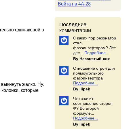
Войта на 4А-28
Последние
ительно одинаковой в
комментарии
С каких пор резонатор
стал
фазоинвертором? Лет
дес...
Подробнее...
By Незанятый ник
Отношение строн для
прямоугольного
фазоинвертора
Подробнее...
 выкинуть жалко. Ну,
By Iiipek
 колонки, которые
Что значит
соотношение сторон
Ф? Во второй
формуле...
Подробнее...
By Iiipek