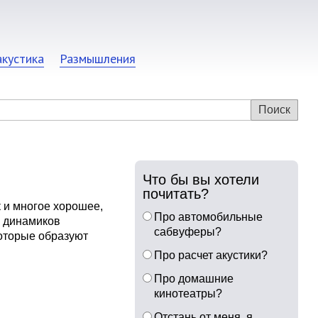
акустика
Размышления
Что бы вы хотели
почитать?
 и многое хорошее,
Про автомобильные
х динамиков
сабвуферы?
которые образуют
Про расчет акустики?
Про домашние
кинотеатры?
Отстань от меня, я