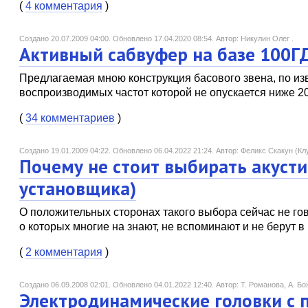
(
4 комментария
)
Создано 20.07.2009 04:00.
Обновлено 17.04.2020 08:54.
Автор: Никулин Олег .
Активный сабвуфер на базе 100Г
Предлагаемая мною конструкция басового звена, по из
воспроизводимых частот которой не опускается ниже 20
(
34 комментариев
)
Создано 19.01.2009 04:22.
Обновлено 06.04.2022 21:24.
Автор: Феликс Скакун (Клу
Почему не стоит выбирать акусти
установщика)
О положительных сторонах такого выбора сейчас не гов
о которых многие на знают, не вспоминают и не берут в 
(
2 комментария
)
Создано 06.09.2008 02:01.
Обновлено 04.01.2022 12:40.
Автор: Т. Романова, А. Бо
Электродинамические головки с