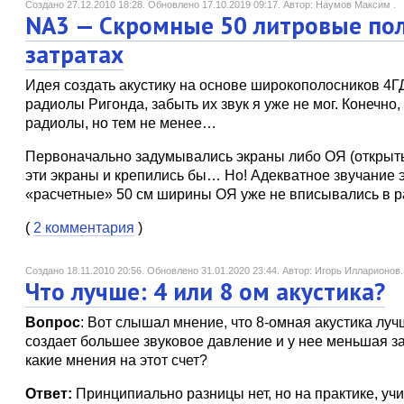
Создано 27.12.2010 18:28.
Обновлено 17.10.2019 09:17.
Автор: Наумов Максим .
NA3 — Скромные 50 литровые по
затратах
Идея создать акустику на основе широкополосников 4ГД
радиолы Ригонда, забыть их звук я уже не мог. Конечн
радиолы, но тем не менее…
Первоначально задумывались экраны либо ОЯ (открыты
эти экраны и крепились бы… Но! Адекватное звучание 
«расчетные» 50 см ширины ОЯ уже не вписывались в 
(
2 комментария
)
Создано 18.11.2010 20:56.
Обновлено 31.01.2020 23:44.
Автор: Игорь Илларионов.
Что лучше: 4 или 8 ом акустика?
Вопрос
: Вот слышал мнение, что 8-омная акустика лучш
создает большее звуковое давление и у нее меньшая за
какие мнения на этот счет?
Ответ:
Принципиально разницы нет, но на практике, учи