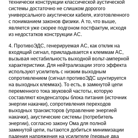
технически конструкции классической аустической
системы достаточно не слишком дорогого
универсального акустически кабеля, изготовленного
с пониманием законов физики. А то, что выше,
является уже скорее подгоном постфактум, исходя
из недостатков конструкции АС.
4. ПротивоЭДС, генерируемая АС, как отклик на
входящий сигнал, прикладывается к клеммам АС,
вызывая нестабильность выходной вольт-амперной
характеристики. Для нейтрализации этого эффекта
используют усилитель с низким выходным
сопротивлением (сигнал противоЭДС шунтируется
на выходных клеммах). То есть, в замкнутой цепи
переменного тока звуковой частоты, которую
составляют конденсаторы блока питания (источник
энергии накачки), сопротивления переходов
выходных транзисторов (управление энергией
накачки), акустические системы (потребитель
энергии), согласно закону Ома для полной
замкнутой цепи, пытаются добиться минимизации
падения напряжения на усилителе (первые два