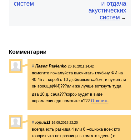
систем
и отдача
акустических
систем
→
Комментарии
#
Павел Pavlenko
26.10.2011 14:42
помогите пожалуйста высчитать глубину ФИ на
40-45 л. короб с 10 дюймовым сабом, и нужен ли
он вообще(ФИ)???ил
и же лучше воткнуть туда
два 10 д. саба???короб будет в виде
параллепипеда.п
омогите а???
Ответить
#
юрий11
16.09.2018 22:20
всегда есть разница 4 или 8 --ошибка всех кто
говорит что нет разницы в том что здесь ( в