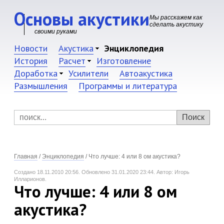
Основы акустики
Мы расскажем как
сделать акустику
своими руками
Новости
Акустика
Энциклопедия
История
Расчет
Изготовление
Доработка
Усилители
Автоакустика
Размышления
Программы и литература
Главная
/
Энциклопедия
/
Что лучше: 4 или 8 ом акустика?
Создано 18.11.2010 20:56.
Обновлено 31.01.2020 23:44.
Автор: Игорь
Илларионов.
Что лучше: 4 или 8 ом
акустика?