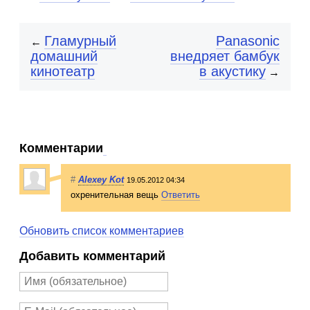
Гламурный
Panasonic
←
домашний
внедряет бамбук
кинотеатр
в акустику
→
Комментарии
#
Alexey Kot
19.05.2012 04:34
охренительная вещь
Ответить
Обновить список комментариев
Добавить комментарий