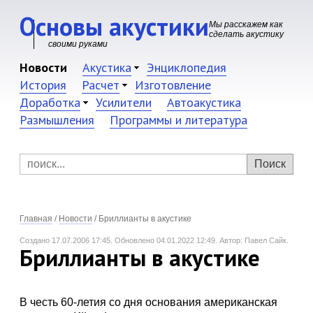
Основы акустики
Мы расскажем как
сделать акустику
своими руками
Новости
Акустика
Энциклопедия
История
Расчет
Изготовление
Доработка
Усилители
Автоакустика
Размышления
Программы и литература
Главная
/
Новости
/
Бриллианты в акустике
Создано 17.07.2006 17:45.
Обновлено 04.01.2022 12:49.
Автор: Павел Сайк.
Бриллианты в акустике
В честь 60-летия со дня основания американская