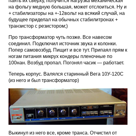
паять их сверху, получится нагрузка механическая
на фольгу медную большая, может отслоиться. Ну и
+ стабилизаторы на +-12вольт на всякий случай, на
будущее приделал на обычных стабилитронах +
транзистор с резистором;)
Про трансформатор чуть позже. Все навесом
соединил. Подключил источник звука и колонки.
Попер самовозбуд. Пищит и все тут. Припаял прям к
ногам питания микрух кондеры пленочные по
100нан. Возбуд пропал. Погонял часик — работает.
Теперь корпус. Валялся старинный Вега 10У-120С
(из него и был трансформатор)
Выкинул из него все, кроме транса. Отчистил от