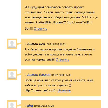
Я в будущем собираюсь собрать проект
стоимостью 750грн. тоесть транс самодельный
всё самодельное с общей мощностью 500Ватт ,а
именно Саб-220Вт ,Фронт-2*70Вт,Т
ыл-2*70Вт!
Вот!!!
Ответить
#
Антон Лев
09.05.2010 18:25
А я бы в старых потрохах кондёры б поменял и
всё-и дешевле и проще и вполне звук у этого
усилка нормальный!
Ответить
#
Антон Еськин
04.02.2011 05:38
Вообще оригинал статьи у меня на сайте, а на
хабре я просто копию сделал ))
http://cramen.ru/post/3
Ответить
#
kira
10.01.2013 22:28