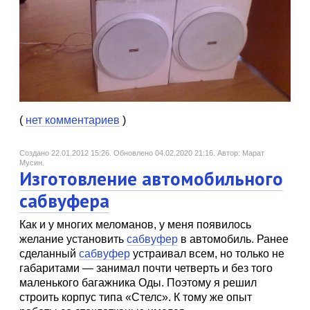
(
нет комментариев
)
Создано 22.01.2012 15:26.
Обновлено 04.02.2020 21:16.
Автор: Марат
Мусин.
Изготовление автомобильного
сабвуфера
Как и у многих меломанов, у меня появилось
желание установить
сабвуфер
в автомобиль. Ранее
сделанный
сабвуфер
устраивал всем, но только не
габаритами — занимал почти четверть и без того
маленького багажника Оды. Поэтому я решил
строить корпус типа «Стелс». К тому же опыт