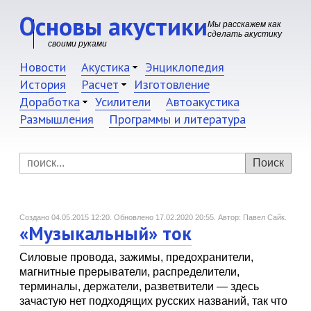
Основы акустики
Мы расскажем как
сделать акустику
своими руками
Новости
Акустика
Энциклопедия
История
Расчет
Изготовление
Доработка
Усилители
Автоакустика
Размышления
Программы и литература
Создано 04.05.2015 12:20.
Обновлено 17.02.2020 20:55.
Автор: Павел Сайк.
«Музыкальный» ток
Силовые провода, зажимы, предохранители,
магнитные прерыватели, распределители,
терминалы, держатели, разветвители — здесь
зачастую нет подходящих русских названий, так что