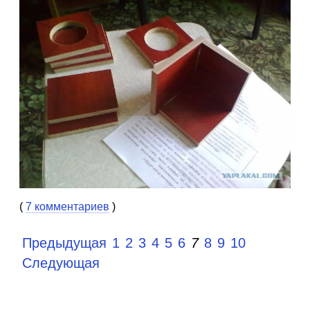
(
7 комментариев
)
Предыдущая
1
2
3
4
5
6
7
8
9
10
Следующая