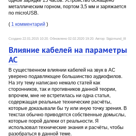
одной зарядке 15 часов. Устройство оснащено
металлическим горном, портом 3,5 мм и заряжается
по microUSB.
(
1 комментарий
)
Создано 22.01.2015 10:20.
Обновлено 02.02.2020 19:20.
Автор: Sigizmund_III
.
Влияние кабелей на параметры
АС
В существенном влиянии кабелей на звук в АС
уверено подавляющее большинство аудиофилов.
На эту тему написано немало статей как
сторонников, так и противников данной теории,
впрочем, мне не встретилась ни одна статья,
содержащая реальные технические расчёты,
которые доказывали бы ту или иную точку зрения. В
текстах обычно приводятся собственные домыслы,
которые порой далеки от реальности. Я
использовал технические знания и расчёты, чтобы
разобраться в данной теме.