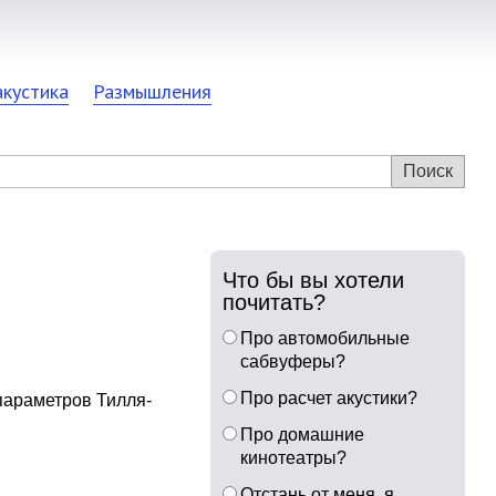
акустика
Размышления
Что бы вы хотели
почитать?
Про автомобильные
сабвуферы?
Про расчет акустики?
параметров Тилля-
Про домашние
кинотеатры?
Отстань от меня, я