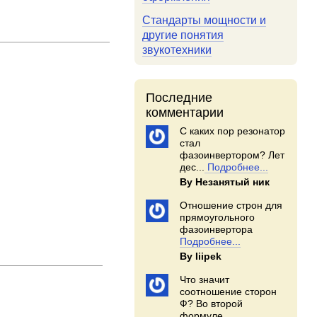
Стандарты мощности и
другие понятия
звукотехники
Последние
комментарии
С каких пор резонатор
стал
фазоинвертором? Лет
дес...
Подробнее...
By Незанятый ник
Отношение строн для
прямоугольного
фазоинвертора
Подробнее...
By Iiipek
Что значит
соотношение сторон
Ф? Во второй
формуле...