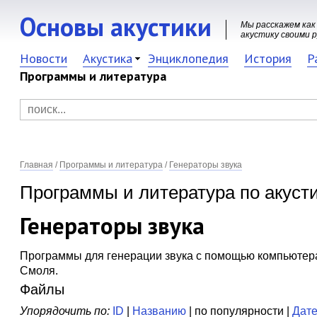
Основы акустики
Мы расскажем как
акустику своими 
Новости
Акустика
Энциклопедия
История
Р
Программы и литература
Главная
/
Программы и литература
/
Генераторы звука
Программы и литература по акуст
Генераторы звука
Программы для генерации звука с помощью компьютера
Смоля.
Файлы
Упорядочить по:
ID
|
Названию
| по популярности |
Дат