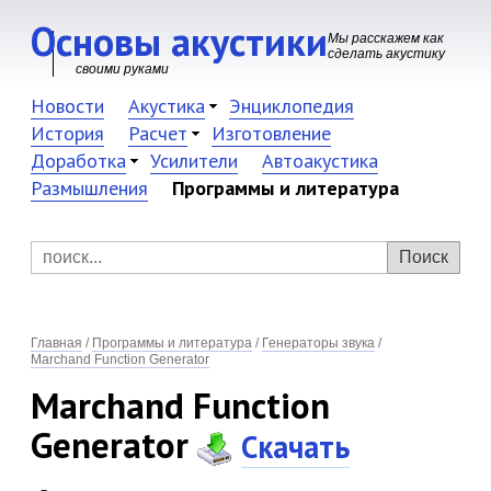
Основы акустики
Мы расскажем как
сделать акустику
своими руками
Новости
Акустика
Энциклопедия
История
Расчет
Изготовление
Доработка
Усилители
Автоакустика
Размышления
Программы и литература
Главная
/
Программы и литература
/
Генераторы звука
/
Marchand Function Generator
Marchand Function
Generator
Скачать