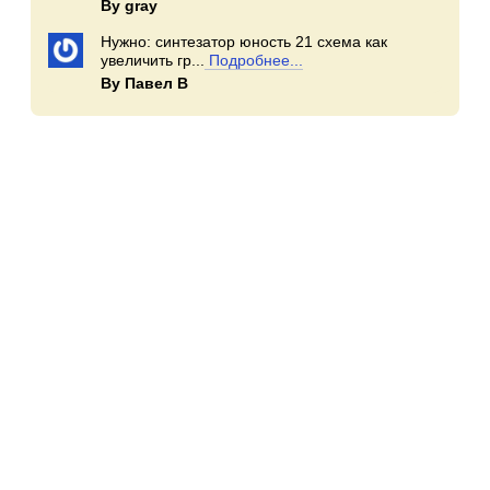
By gray
Нужно: синтезатор юность 21 схема как
увеличить гр...
Подробнее...
By Павел В