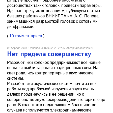
которые просили подробнее рассказать о
достоинствах таких головок, привести параметры.
Идя навстречу их пожеланиям, публикуем статью
бывших работников ВНИИРПА им. А. С. Попова,
занимавшихся разработкой головок с сотовыми
диафрагмами.
(
10 комментариев
)
02 Апреля 2008.
Обновлено 16.03.2020 22:26.
Автор: allacoustics.ru.
Нет предела совершенству
Разработчики колонок предпринимают все новые
попытки выйти за рамки традиционных схем. На
свет родились контрапертурные акустические
системы.
Разработчики акустических систем почти за век
работы над проблемой излучения звука очень
далеко продвинулись в ее решении, но о
совершенстве звуковоспроизведения говорить еще
рано. В колонках в подавляющем большинстве
случаев используются электродинамические