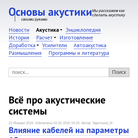
Основы акустики
Мы расскажем как
сделать акустику
своими руками
Новости
Акустика
Энциклопедия
История
Расчет
Изготовление
Доработка
Усилители
Автоакустика
Размышления
Программы и литература
Всё про акустические
системы
22 Января 2015.
Обновлено 02.02.2020 19:20.
Автор: Sigizmund_III .
Влияние кабелей на параметры