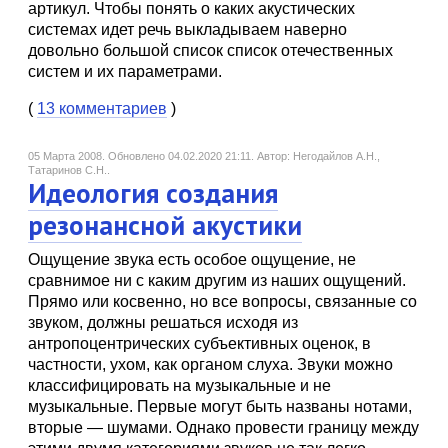
артикул. Чтобы понять о каких акустических
системах идет речь выкладываем наверно
довольно большой список список отечественных
систем и их параметрами.
(
13 комментариев
)
05 Марта 2008.
Обновлено 04.02.2020 21:11.
Автор: Негодайлов А.Н.,
Татаринов С.Н..
Идеология создания
резонансной акустики
Ощущение звука есть особое ощущение, не
сравнимое ни с каким другим из наших ощущений.
Прямо или косвенно, но все вопросы, связанные со
звуком, должны решаться исходя из
антропоцентрических субъективных оценок, в
частности, ухом, как органом слуха. Звуки можно
классифицировать на музыкальные и не
музыкальные. Первые могут быть названы нотами,
вторые — шумами. Однако провести границу между