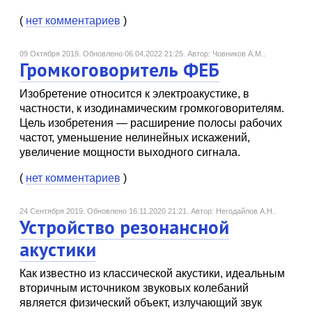
(
нет комментариев
)
09 Октября 2019.
Обновлено 06.04.2022 21:25.
Автор: Човников А.М..
Громкоговоритель ФЕБ
Изобретение относится к электроакустике, в
частности, к изодинамическим громкоговорителям.
Цель изобретения — расширение полосы рабочих
частот, уменьшение нелинейных искажений,
увеличение мощности выходного сигнала.
(
нет комментариев
)
24 Сентября 2019.
Обновлено 16.11.2020 21:21.
Автор: Негодайлов А.Н..
Устройство резонансной
акустики
Как известно из классической акустики, идеальным
вторичным источником звуковых колебаний
является физический объект, излучающий звук