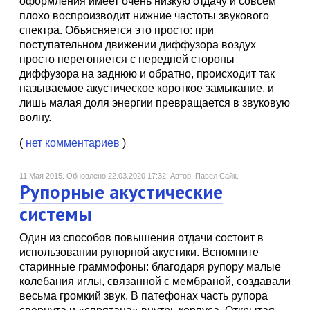
оформления имеет очень низкую отдачу и совсем
плохо воспроизводит нижние частоты звукового
спектра. Объясняется это просто: при
поступательном движении диффузора воздух
просто перегоняется с передней стороны
диффузора на заднюю и обратно, происходит так
называемое акустическое короткое замыкание, и
лишь малая доля энергии превращается в звуковую
волну.
(
нет комментариев
)
11 Мая 2015.
Обновлено 22.03.2020 17:32.
Автор: Павел Сайк.
Рупорные акустические
системы
Один из способов повышения отдачи состоит в
использовании рупорной акустики. Вспомните
старинные граммофоны: благодаря рупору малые
колебания иглы, связанной с мембраной, создавали
весьма громкий звук. В патефонах часть рупора