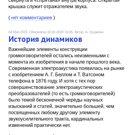
свернута и «спрятана» внутрь корпуса. Открытая
крышка служит отражателем звука.
(
нет комментариев
)
04 Мая 2015.
Обновлено 16.02.2020 16:05.
Автор: А. Грудинин.
История динамиков
Важнейшие элементы конструкции
громкоговорителей остались неизменными с
момента их изобретения в начале прошлого века.
Современная электроакустика появилась на рынке
с изобретением А. Г. Беллом и Т. Ватсоном
телефона в 1876 году. И хотя с тех пор
совершенствование электроакустических
преобразователей (то есть громкоговорителей)
было темой бесконечной череды научных
изысканий и статей, значительно большей, чем
посвященных любому другому элементу
звукоусилительного тракта, кардинальных
изменений практически нет.