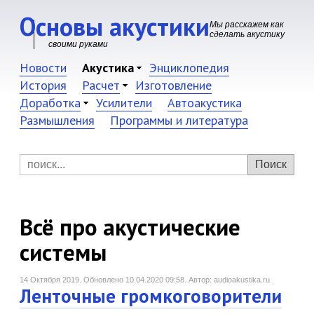
Основы акустики
Мы расскажем как
сделать акустику
своими руками
Новости
Акустика
Энциклопедия
История
Расчет
Изготовление
Доработка
Усилители
Автоакустика
Размышления
Программы и литература
Всё про акустические
системы
14 Октября 2019.
Обновлено 10.04.2020 09:58.
Автор: audioakustika.ru.
Ленточные громкоговорители