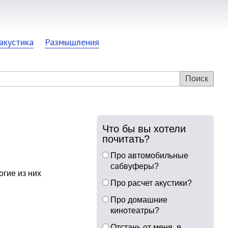
акустика
Размышления
Что бы вы хотели
почитать?
Про автомобильные
сабвуферы?
гие из них
Про расчет акустики?
Про домашние
кинотеатры?
Отстань от меня, я