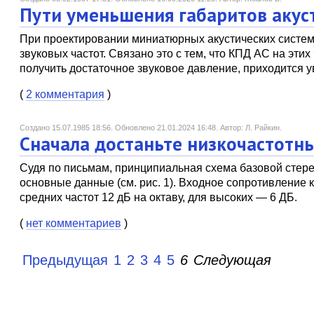
Пути уменьшения габаритов акус
При проектировании миниатюрных акустических систем
звуковых частот. Связано это с тем, что КПД АС на эт
получить достаточное звуковое давление, приходится у
(
2 комментария
)
Создано 15.07.1985 18:56.
Обновлено 21.01.2024 16:48.
Автор: Л. Райкин.
Сначала достаньте низкочастотн
Судя по письмам, принципиальная схема базовой стер
основные данные (см. рис. 1). Входное сопротивление к
средних частот 12 дБ на октаву, для высоких — 6 ДБ.
(
нет комментариев
)
Предыдущая
1
2
3
4
5
6
Следующая