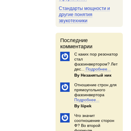
Стандарты мощности и
другие понятия
звукотехники
Последние
комментарии
С каких пор резонатор
стал
фазоинвертором? Лет
дес...
Подробнее...
By Незанятый ник
Отношение строн для
прямоугольного
фазоинвертора
Подробнее...
By Iiipek
Что значит
соотношение сторон
Ф? Во второй
формуле...