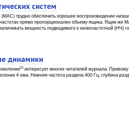
тических систем
 (МАС) трудно обеспечить хорошее воспроизведение низши
их частотах прямо пропорционален объему ящика. Ящик же М
величивать мощность подводимого к низкочастотной (НЧ) го
ые динамики
[1]
еоколонки
интересует многих читателей журнала. Привожу
олонки 4 ома. Нижняя частота раздела 400 Гц, глубина раз