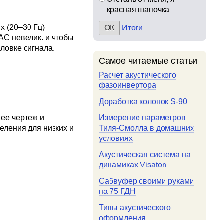
красная шапочка
х (20–30 Гц)
Итоги
АС невелик. и чтобы
ловке сигнала.
Самое читаемые статьи
Расчет акустического
фазоинвертора
Доработка колонок S-90
 ее чертеж и
Измерение параметров
деления для низких и
Тиля-Смолла в домашних
условиях
Акустическая система на
динамиках Visaton
Сабвуфер своими руками
на 75 ГДН
Типы акустического
оформления