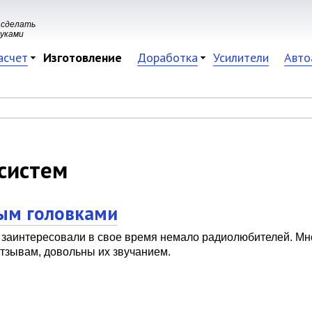
 сделать
руками
асчет
Изготовление
Доработка
Усилители
Авто
 систем
ным головками
заинтересовали в свое время немало радиолюбителей. Мно
отзывам, довольны их звучанием.