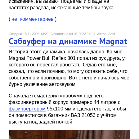
искажения, вызывают подъемы и спады на
частотах раздела, искажающие тембры звука.
(
нет комментариев
)
Создано 15.11.2006 13:21.
Обновлено 04.01.2022 14:24.
Автор: Sani.
Сабвуфер на динамике Magnat
История этого динамика, началась давно. Ко мне
Magnat Power Bull Reflex 301 попал из рук друга, у
которого он перестал работать. Отдав его мне,
сказал, что если починю, то могу оставить себе, что
собственно и произошло. Вот с него и началось моё
бурно увлечение автозвуком.
Сначала я смастерил «наобум» под него
фазоинвертерный корпус примерно 44 литров с
фазинвертором
95х100 мм и сделал его так, чтобы
он поместился в багажник ВАЗ 21053 с учётом
выступа под задней полкой.