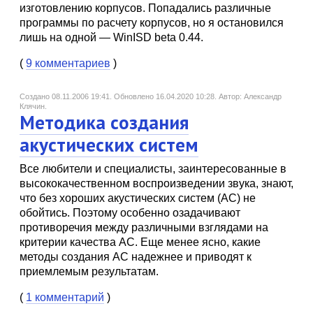
изготовлению корпусов. Попадались различные
программы по расчету корпусов, но я остановился
лишь на одной — WinISD beta 0.44.
(
9 комментариев
)
Создано 08.11.2006 19:41.
Обновлено 16.04.2020 10:28.
Автор: Александр
Клячин.
Методика создания
акустических систем
Все любители и специалисты, заинтересованные в
высококачественном воспроизведении звука, знают,
что без хороших акустических систем (АС) не
обойтись. Поэтому особенно озадачивают
противоречия между различными взглядами на
критерии качества АС. Еще менее ясно, какие
методы создания АС надежнее и приводят к
приемлемым результатам.
(
1 комментарий
)