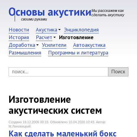
Основы акустики
Мы расскажем как
сделать акустику
своими руками
Новости
Акустика
Энциклопедия
История
Расчет
Изготовление
Доработка
Усилители
Автоакустика
Размышления
Программы и литература
Изготовление
акустических систем
Создано 19.12.2006 00:15.
Обновлено 10.04.2020 10:43.
Автор:
М.Линовицкий.
Как сделать маленький бокс