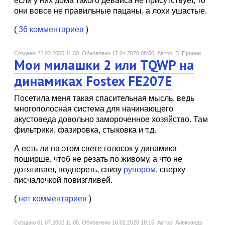
если у них дома такого девайса не присутствует, то
они вовсе не правильные пацаны, а лохи ушастые.
(
36 комментариев
)
Создано 22.03.2006 11:30.
Обновлено 17.04.2020 08:56.
Автор: В. Пронин.
Мои милашки 2 или TQWP на
динамиках Fostex FE207E
Посетила меня такая спасительная мысль, ведь
многополосная система для начинающего
акустоведа довольно замороченное хозяйство. Там
фильтрики, фазировка, стыковка и т.д.
А есть ли на этом свете голосок у динамика
поширше, чтоб не резать по живому, а что не
дотягивает, подпереть, снизу
рупором
, сверху
писчалочкой повизгливей.
(
нет комментариев
)
Создано 01.07.2002 11:05.
Обновлено 16.02.2020 18:15.
Автор: Александр