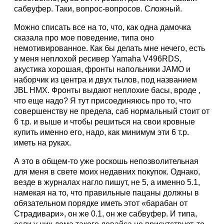
сабвуфер. Таки, вопрос-вопросов. Сложный.
Можно списать все на то, что, как одна дамочка
сказала про мое поведение, типа оно
немотивированное. Как бы делать мне нечего, есть
у меня неплохой ресивер Yamaha V496RDS,
акустика хорошая, фронты напольники JAMO и
наборчик из центра и двух тылов, под названием
JBL HMX. Фронты выдают неплохие басы, вроде ,
что еще надо? Я тут присоединяюсь про то, что
совершенству не предела, саб нормальный стоит от
6 т.р. и выше и чтобы решиться на свои кровные
купить именно его, надо, как минимум эти 6 т.р.
иметь на руках.
А это в общем-то уже роскошь непозволительная
для меня в свете моих недавних покупок. Однако,
везде в журналах нагло пишут, не 5, а именно 5.1,
намекая на то, что правильные пацаны должны в
обязательном порядке иметь этот «барабан от
Страдивари», он же 0.1, он же сабвуфер. И типа,