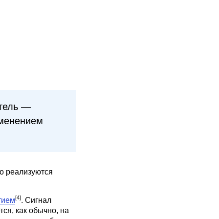
итель —
зменением
ко реализуются
[4]
тием
. Сигнал
ся, как обычно, на