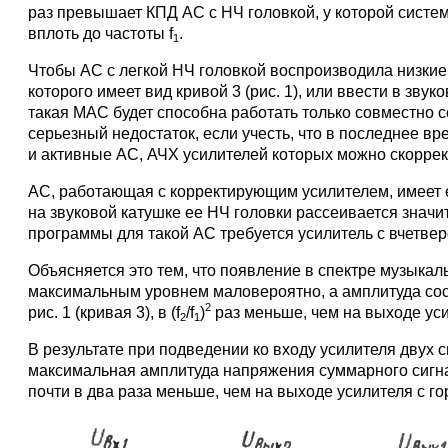
раз превышает КПД АС с НЧ головкой, у которой систе
вплоть до частоты f
.
1
Чтобы АС с легкой НЧ головкой воспроизводила низкие
которого имеет вид кривой 3 (рис. 1), или ввести в з
такая МАС будет способна работать только совместно с
серьезный недостаток, если учесть, что в последнее 
и активные АС, АЧХ усилителей которых можно скоррек
АС, работающая с корректирующим усилителем, имеет 
на звуковой катушке ее НЧ головки рассеивается знач
программы для такой АС требуется усилитель с вчетв
Объясняется это тем, что появление в спектре музыка
максимальным уровнем маловероятно, а амплитуда сос
2
рис. 1 (кривая 3), в (f
/f
)
раз меньше, чем на выходе уси
2
1
В результате при подведении ко входу усилителя двух 
максимальная амплитуда напряжения суммарного сигнал
почти в два раза меньше, чем на выходе усилителя с гор