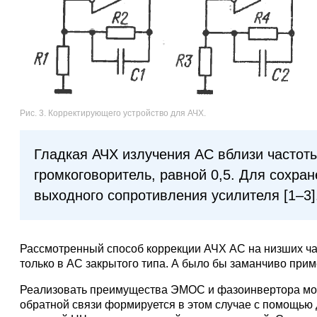
Рис. 3. Корректирующего устройство для АЧХ.
Гладкая АЧХ излучения АС вблизи частоты
громкоговоритель, равной 0,5. Для сохра
выходного сопротивления усилителя [1–3]
Рассмотренный способ коррекции АЧХ АС на низших ча
только в АС закрытого типа. А было бы заманчиво при
Реализовать преимущества ЭМОС и фазоинвертора мо
обратной связи формируется в этом случае с помощью д