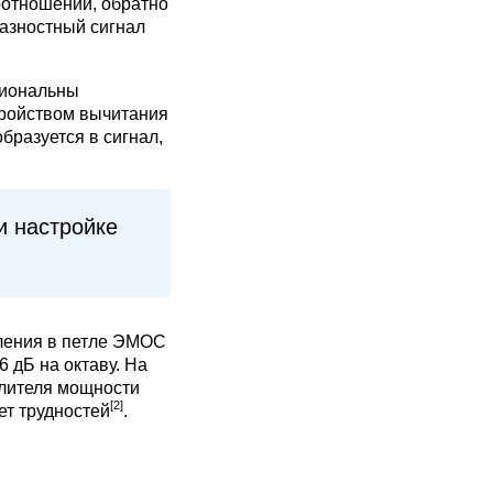
оотношении, обратно
Разностный сигнал
циональны
тройством вычитания
разуется в сигнал,
и настройке
иления в петле ЭМОС
 дБ на октаву. На
илителя мощности
[2]
ет трудностей
.