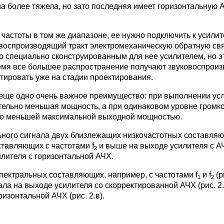
ма более тяжела, но зато последняя имеет горизонтальную 
 частоты в том же диапазоне, ее нужно подключить к усил
вуковоспроизводящий тракт электромеханическую обратную св
о специально сконструированным для нее усилителем, но эт
время все большее распространение получают звуковоспро
тировать уже на стадии проектирования.
еще одно очень важное преимущество: при выполнении усл
ительно меньшая мощность, а при одинаковом уровне громк
еро меньшей максимальной выходной мощностью.
льного сигнала двух близлежащих низкочастотных составля
тавляющих с частотами f
и выше на выходе усилителя с А
2
лителя с горизонтальной АЧХ.
спектральных составляющих, например, с частотами f
и f
(р
1
2
а на выходе усилителя со скорректированной АЧХ (рис. 2.
изонтальной АЧХ (рис. 2.в).