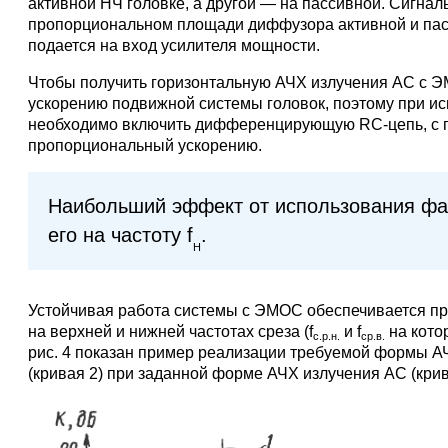
активной НЧ головке, а другой — на пассивной. Сигна
пропорциональном площади диффузора активной и пасси
подается на вход усилителя мощности.
Чтобы получить горизонтальную АЧХ излучения АС с 
ускорению подвижной системы головок, поэтому при ис
необходимо включить дифференцирующую RC-цепь, с по
пропорциональный ускорению.
Наибольший эффект от использования фаз
его на частоту f
.
H
Устойчивая работа системы с ЭМОС обеспечивается пр
на верхней и нижней частотах среза (f
и f
на кото
с.р.н.
ср.в.
рис. 4 показан пример реализации требуемой формы А
(кривая 2) при заданной форме АЧХ излучения АС (крив