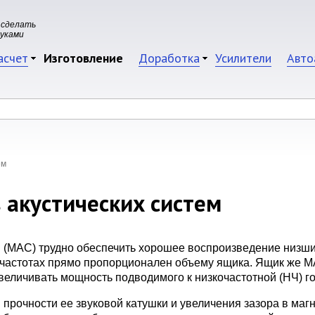
 сделать
руками
асчет
Изготовление
Доработка
Усилители
Авто
ем
 акустических систем
 (МАС) трудно обеспечить хорошее воспроизведение низши
их частотах прямо пропорционален объему ящика. Ящик же М
величивать мощность подводимого к низкочастотной (НЧ) го
 прочности ее звуковой катушки и увеличения зазора в магн