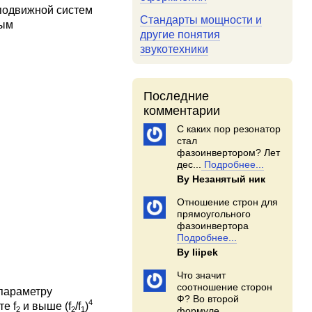
 подвижной систем
Стандарты мощности и
ным
другие понятия
звукотехники
Последние
комментарии
С каких пор резонатор
стал
фазоинвертором? Лет
дес...
Подробнее...
By Незанятый ник
Отношение строн для
прямоугольного
фазоинвертора
Подробнее...
By Iiipek
Что значит
соотношение сторон
 параметру
Ф? Во второй
4
е f
и выше (f
/f
)
2
2
1
формуле...