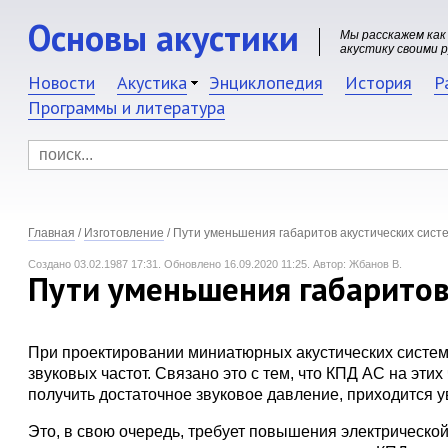
Основы акустики
Мы расскажем как
акустику своими 
Новости
Акустика
Энциклопедия
История
Р
Программы и литература
Главная
/
Изготовление
/
Пути уменьшения габаритов акустических сист
Создано 03.02.1987 17:31.
Обновлено 16.09.2020 11:25.
Автор: Жбанов В.
Пути уменьшения габаритов
При проектировании миниатюрных акустических систем
звуковых частот. Связано это с тем, что КПД АС на эт
получить достаточное звуковое давление, приходится у
Это, в свою очередь, требует повышения электрической