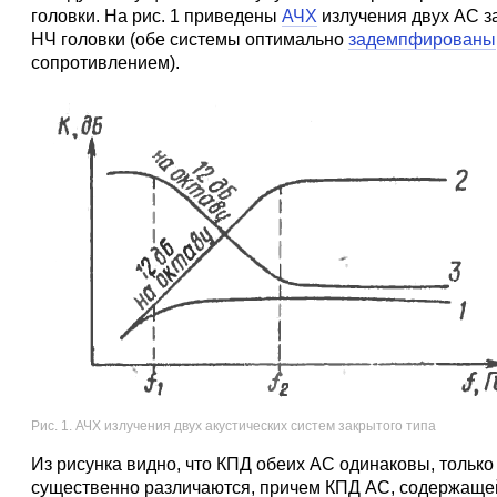
головки. На рис. 1 приведены
АЧХ
излучения двух АС за
НЧ головки (обе системы оптимально
задемпфированы
сопротивлением).
Рис. 1. АЧХ излучения двух акустических систем закрытого типа
Из рисунка видно, что КПД обеих АС одинаковы, только
существенно различаются, причем КПД АС, содержащей 