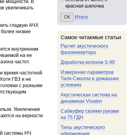
ке мощности. В
красная шапочка
ов увеличивать
Итоги
чить гладкую АЧХ
 более низкие
Самое читаемые статьи
Расчет акустического
яется внутренним
фазоинвертора
иваемой на ее
азона частот.
Доработка колонок S-90
Измерение параметров
и время-частотной
Тиля-Смолла в домашних
Хотя ГВЗ и не
условиях
 головки с разными
ветствующим
Акустическая система на
динамиках Visaton
ельзя. Увеличение
Сабвуфер своими руками
ваются на верности
на 75 ГДН
Типы акустического
ой системы НЧ
оформления