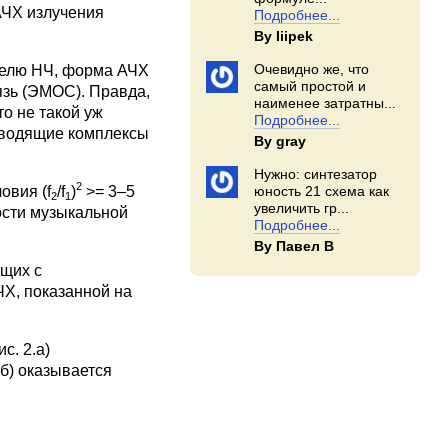
АЧХ излучения
Подробнее...
By Iiipek
Очевидно же, что
ителю НЧ, форма АЧХ
самый простой и
язь (ЭМОС). Правда,
наименее затратны...
о не такой уж
Подробнее...
изводящие комплексы
By gray
Нужно: синтезатор
2
овия (f
/f
)
>= 3–5
юность 21 схема как
2
1
увеличить гр...
ости музыкальной
Подробнее...
By Павел В
ющих с
ЧХ, показанной на
ис. 2.а)
б) оказывается