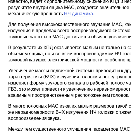
известно, ведет к дополнительному снижению КПД и н
результате внутри ящика МАС, создается значительное 
механическую прочность
НЧ динамика
.
Для получения высококачественного звучания МАС, как
излучения в пределах всего воспроизводимого системо
звуковые частоты в МАС достигается обычно увеличен
В результате их КПД оказывается малым не только на с
объемом ящика, но и во всем воспроизводимом НЧ гол
звуковой катушке электрической мощности, особенно п
Увеличение массы подвижной системы приводит и к др
характеристики (ВЧХ) излучения головки и росту групп
изменяет форму звукового сигнала в рабочей полосе ча
ГВЗ, это может привести к увеличению неравномерност
взаимным пространственным расположением головок.
В многополосных МАС из-за их малых размеров такой 
же неравномерности ВЧХ излучения НЧ головки с тяжел
воспроизведения звука.
Между тем существенного улучшения параметров МАС 