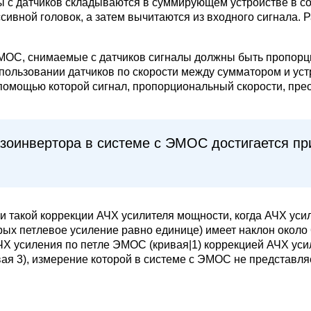
лы с датчиков складываются в суммирующем устройстве в с
вной головок, а затем вычитаются из входного сигнала. 
ЭМОС, снимаемые с датчиков сигналы должны быть пропор
пользовании датчиков по скорости между сумматором и ус
мощью которой сигнал, пропорциональный скорости, преоб
оинвертора в системе с ЭМОС достигается пр
и такой коррекции АЧХ усилителя мощности, когда АЧХ ус
рых петлевое усиление равно единице) имеет наклон около 6
ЧХ усиления по петле ЭМОС (кривая|1) коррекцией АЧХ ус
ая 3), измерение которой в системе с ЭМОС не представля