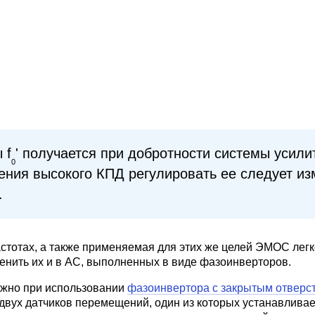
 f
' получается при добротности системы усил
0
нения высокого КПД регулировать ее следует и
.
стотах, а также применяемая для этих же целей ЭМОС лег
менить их и в АС, выполненных в виде фазоинверторов.
жно при использовании
фазоинвертора с закрытым отверс
вух датчиков перемещений, один из которых устанавливает