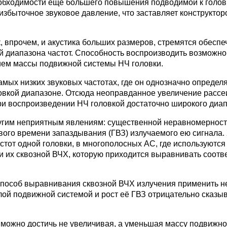
еобходимости еще большего повышения подводимой к голов
избыточное звуковое давление, что заставляет конструктор
, впрочем, и акустика больших размеров, стремятся обеспе
й диапазона частот. Способность воспроизводить возможно
ием массы подвижной системы НЧ головки.
амых низких звуковых частотах, где он однозначно определ
овкой диапазоне. Отсюда неоправданное увеличение рассе
ри воспроизведении НЧ головкой достаточно широкого диап
угим неприятным явлениям: существенной неравномерност
ового времени запаздывания (ГВЗ) излучаемого ею сигнала. 
стот одной головки, в многополосных АС, где используются
и их сквозной ВЧХ, которую приходится выравнивать соот
способ выравнивания сквозной ВЧХ излучения применить н
ой подвижной системой и рост её ГВЗ отрицательно сказы
можно достичь не увеличивая, а уменьшая массу подвижн