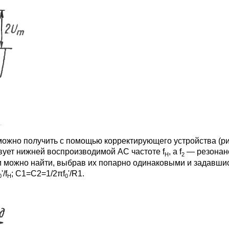
.
можно получить с помощью корректирующего устройства (ри
вует нижней воспроизводимой АС частоте f
, а f
— резонанс
H
2
ии можно найти, выбрав их попарно одинаковыми и задавш
'/f
; С1=С2=1/2πf
'/R1.
0
H
0