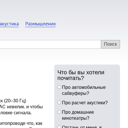
акустика
Размышления
Что бы вы хотели
почитать?
Про автомобильные
сабвуферы?
х (20–30 Гц)
Про расчет акустики?
АС невелик. и чтобы
Про домашние
ловке сигнала.
кинотеатры?
итопроводе что, как
Отстань от меня, я