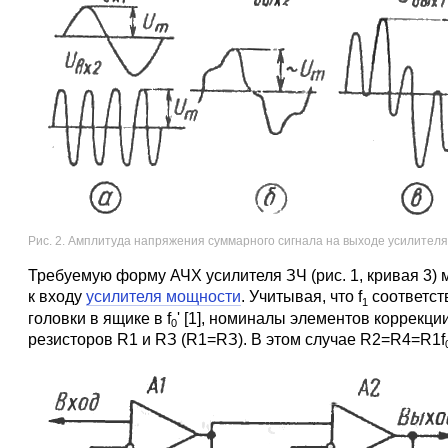
Рис. 2. Амплитуда напряжения суммарного сигнала на выходе усилителя
Требуемую форму АЧХ усилителя ЗЧ (рис. 1, кривая 3) 
к входу
усилителя мощности
. Учитывая, что f
соответст
1
головки в ящике в f
' [1], номиналы элементов коррекц
0
резисторов R1 и RЗ (R1=RЗ). В этом случае R2=R4=R1f