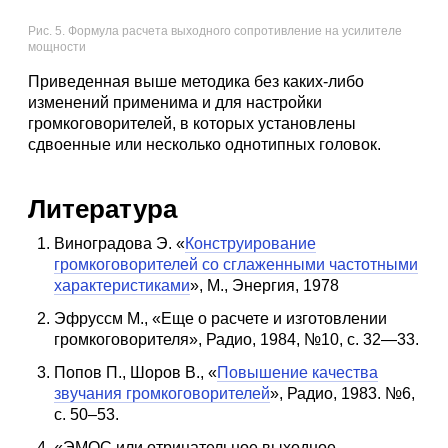
Рис. 5. Формула расчета выходного сопротивление на усилителе
мощности
Приведенная выше методика без каких-либо
изменений применима и для настройки
громкоговорителей, в которых установлены
сдвоенные или несколько однотипных головок.
Литература
Виноградова Э. «
Конструирование
громкоговорителей со сглаженными частотными
характеристиками
», М., Энергия, 1978
Эфруссм М., «Еще о расчете и изготовлении
громкоговорителя», Радио, 1984, №10, с. 32—33.
Попов П., Шоров В., «
Повышение качества
звучания громкоговорителей
», Радио, 1983. №6,
с. 50–53.
«ЭМОС или отрицательное выходное