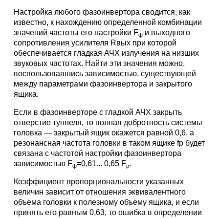
Настройка любого фазоинвертора сводится, как
известно, к нахождению определенной комбинации
значений частоты его настройки F
и выходного
ф
сопротивления усилителя Rвых при которой
обеспечивается гладкая АЧХ излучения на низших
звуковых частотах. Найти эти значения можно,
воспользовавшись зависимостью, существующей
между параметрами фазоинвертора и закрытого
ящика.
Если в фазоинверторе с гладкой АЧХ закрыть
отверстие туннеля, то полная добротность системы
головка — закрытый ящик окажется равной 0,6, а
резонансная частота головки в таком ящике fр будет
связана с частотой настройки фазоинвертора
зависимостью F
=0,61... 0,65 F
.
ф
р
Коэффициент пропорциональности указанных
величин зависит от отношения эквивалентного
объема головки к полезному объему ящика, и если
принять его равным 0,63, то ошибка в определении