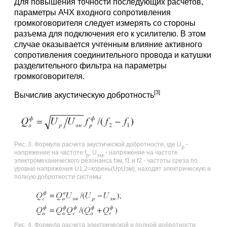
Для повышения точности последующих расчетов,
параметры АЧХ входного сопротивления
громкоговорителя следует измерять со стороны
разъема для подключения его к усилителю. В этом
случае оказывается учтенным влияние активного
сопротивления соединительного провода и катушки
разделительного фильтра на параметры
громкоговорителя.
[3]
Вычислив акустическую добротность
Рис. 3. Формула расчета акустической добротности, где U
-
р
напряжение на частоте f
, U
- напряжение на частоте
р
эм
электромеханического резонанса fэм, f1 и f2 - частоты среза по
уровню напряжения U1,2=корень(UрUэм), находят электрическую и
полную добротности системы:
Рис. 4. Формула расчета электрической и полной добротности