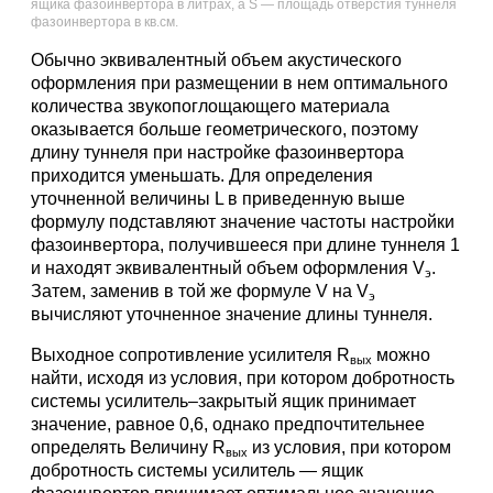
ящика фазоинвертора в литрах, a S — площадь отверстия туннеля
фазоинвертора в кв.см.
Обычно эквивалентный объем акустического
оформления при размещении в нем оптимального
количества звукопоглощающего материала
оказывается больше геометрического, поэтому
длину туннеля при настройке фазоинвертора
приходится уменьшать. Для определения
уточненной величины L в приведенную выше
формулу подставляют значение частоты настройки
фазоинвертора, получившееся при длине туннеля 1
и находят эквивалентный объем оформления V
.
э
Затем, заменив в той же формуле V на V
э
вычисляют уточненное значение длины туннеля.
Выходное сопротивление усилителя R
можно
вых
найти, исходя из условия, при котором добротность
системы усилитель–закрытый ящик принимает
значение, равное 0,6, однако предпочтительнее
определять Величину R
из условия, при котором
вых
добротность системы усилитель — ящик