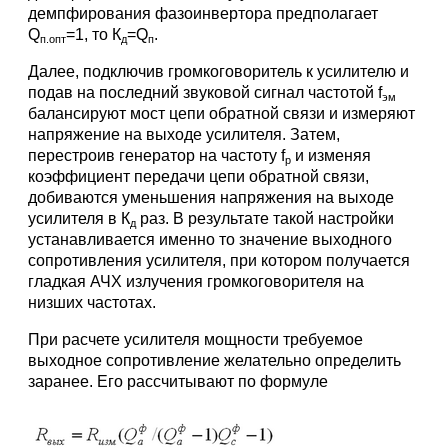
демпфирования фазоинвертора предполагает
Q
=1, то К
=Q
.
п.опт
д
п
Далее, подключив громкоговоритель к усилителю и
подав на последний звуковой сигнал частотой f
эм
балансируют мост цепи обратной связи и измеряют
напряжение на выходе усилителя. Затем,
перестроив генератор на частоту f
и изменяя
р
коэффициент передачи цепи обратной связи,
добиваются уменьшения напряжения на выходе
усилителя в К
раз. В результате такой настройки
д
устанавливается именно то значение выходного
сопротивления усилителя, при котором получается
гладкая АЧХ излучения громкоговорителя на
низших частотах.
При расчете усилителя мощности требуемое
выходное сопротивление желательно определить
заранее. Его рассчитывают по формуле