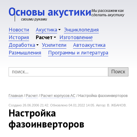
Основы акустики
Мы расскажем как
сделать акустику
своими руками
Новости
Акустика
Энциклопедия
История
Расчет
Изготовление
Доработка
Усилители
Автоакустика
Размышления
Программы и литература
Главная
/
Расчет
/
Расчет корпусов АС
/
Настройка фазоинверторов
Создано 26.06.2006 21:42.
Обновлено 04.01.2022 14:05.
Автор: В. ЖБАНОВ.
Настройка
фазоинверторов