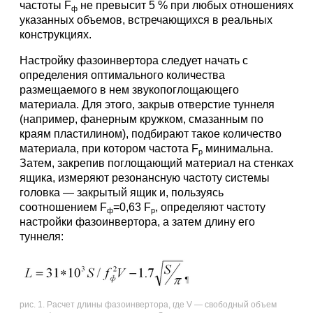
частоты F
не превысит 5 % при любых отношениях
ф
указанных объемов, встречающихся в реальных
конструкциях.
Настройку фазоинвертора следует начать с
определения оптимального количества
размещаемого в нем звукопоглощающего
материала. Для этого, закрыв отверстие туннеля
(например, фанерным кружком, смазанным по
краям пластилином), подбирают такое количество
материала, при котором частота F
минимальна.
р
Затем, закрепив поглощающий материал на стенках
ящика, измеряют резонансную частоту системы
головка — закрытый ящик и, пользуясь
соотношением F
=0,63 F
, определяют частоту
ф
р
настройки фазоинвертора, а затем длину его
туннеля:
рис. 1. Расчет длины фазоинвертора, где V — свободный объем