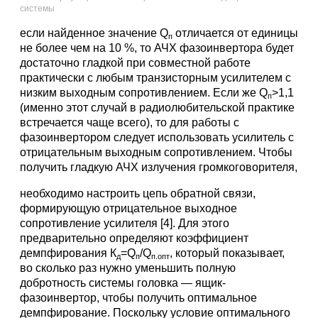
системы
если найденное значение Q
отличается от единицы
п
не более чем на 10 %, то АЧХ фазоинвертора будет
достаточно гладкой при совместной работе
практически с любым транзисторным усилителем с
низким выходным сопротивлением. Если же Q
>1,1
п
(именно этот случай в радиолюбительской практике
встречается чаще всего), то для работы с
фазоинвертором следует использовать усилитель с
отрицательным выходным сопротивлением. Чтобы
получить гладкую АЧХ излучения громкоговорителя,
необходимо настроить цепь обратной связи,
формирующую отрицательное выходное
сопротивление усилителя [4]. Для этого
предварительно определяют коэффициент
демпфирования К
=Q
/Q
, который показывает,
д
п
п.опт
во сколько раз нужно уменьшить полную
добротность системы головка — ящик-
фазоинвертор, чтобы получить оптимальное
демпфирование. Поскольку условие оптимального