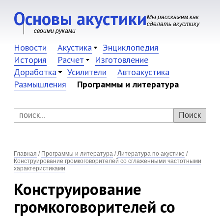
Основы акустики
Мы расскажем как
сделать акустику
своими руками
Новости
Акустика
Энциклопедия
История
Расчет
Изготовление
Доработка
Усилители
Автоакустика
Размышления
Программы и литература
Главная
/
Программы и литература
/
Литература по акустике
/
Конструирование громкоговорителей со сглаженными частотными
характеристиками
Конструирование
громкоговорителей со