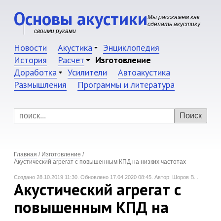
Основы акустики
Мы расскажем как
сделать акустику
своими руками
Новости
Акустика
Энциклопедия
История
Расчет
Изготовление
Доработка
Усилители
Автоакустика
Размышления
Программы и литература
Главная
/
Изготовление
/
Акустический агрегат с повышенным КПД на низких частотах
Создано 28.10.2019 11:30.
Обновлено 17.04.2020 08:45.
Автор: Шоров В. .
Акустический агрегат с
повышенным КПД на