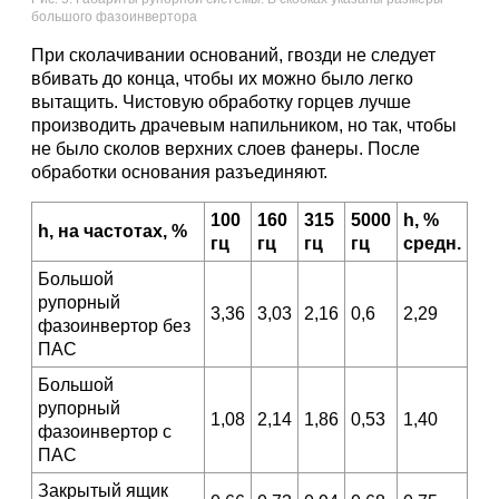
большого фазоинвертора
При сколачивании оснований, гвозди не следует
вбивать до конца, чтобы их можно было легко
вытащить. Чистовую обработку горцев лучше
производить драчевым напильником, но так, чтобы
не было сколов верхних слоев фанеры. После
обработки основания разъединяют.
100
160
315
5000
h, %
h, на частотах, %
гц
гц
гц
гц
средн.
Большой
рупорный
3,36
3,03
2,16
0,6
2,29
фазоинвертор без
ПАС
Большой
рупорный
1,08
2,14
1,86
0,53
1,40
фазоинвертор с
ПАС
Закрытый ящик