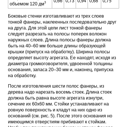
0,66
0,73
0,94
0,68
0,75
3
объемом 120 дм
Боковые стенки изготавливают из трех слоев
тонкой фанеры, наклеенных последовательно друг
на друга. Для этой цели лист тонкой фанеры
следует разрезать на полосы поперек волокон
наружных слоев. Длина полосы фанеры должна
быть на 40–60 мм больше длины образующей
крышки (припуск на обработку). Ширина полосы
определяет высоту агрегата. Ее находят, исходя из
диаметра громкоговорителя, удвоенной толщины
основания, запаса 20–30 мм и, наконец, припуска
на обработку.
После изготовления шести полос фанеры, из
дерева надо нарезать восемь стоек. Длина стоек
должна быть равна высоте агрегата изнутри,
сечение их 60х60 мм. Стойки устанавливают на
ровную поверхность и кладут на них одно из
оснований (см. рис. 5). После этого основания но
имеющимся отверстиям прибивают к стойкам.