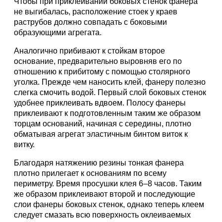
Чтобы при приклеивании боковых стенок фанера
не выгибалась, расположение стоек у краев
раструбов должно совпадать с боковыми
образующими агрегата.
Аналогично прибивают к стойкам второе
основание, предварительно выровняв его по
отношению к прибитому с помощью столярного
уголка. Прежде чем наносить клей, фанеру полезно
слегка смочить водой. Первый слой боковых стенок
удобнее приклеивать вдвоем. Полосу фанеры
приклеивают к подготовленным таким же образом
торцам оснований, начиная с середины, плотно
обматывая агрегат эластичным бинтом виток к
витку.
Благодаря натяжению резины тонкая фанера
плотно прилегает к основаниям по всему
периметру. Время просушки клея 6–8 часов. Таким
же образом приклеивают второй и последующие
слои фанеры боковых стенок, однако теперь клеем
следует смазать всю поверхность оклеиваемых