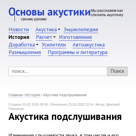
Основы акустики
Мы расскажем как
сделать акустику
своими руками
Новости
Акустика
Энциклопедия
История
Расчет
Изготовление
Доработка
Усилители
Автоакустика
Размышления
Программы и литература
Главная
/
История
/
Акустика подслушивания
Создано 19.02.2020 08:45.
Обновлено 23.03.2020 22:54.
Автор: Дмитрий
Пирожков.
Акустика подслушивания
Изменение слышимости звука, в том числе и его