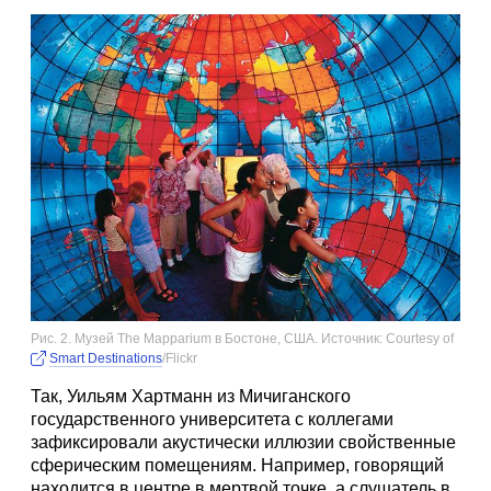
Рис. 2. Музей The Mapparium в Бостоне, США. Источник: Courtesy of
Smart Destinations
/Flickr
Так, Уильям Хартманн из Мичиганского
государственного университета с коллегами
зафиксировали акустически иллюзии свойственные
сферическим помещениям. Например, говорящий
находится в центре в мертвой точке, а слушатель в