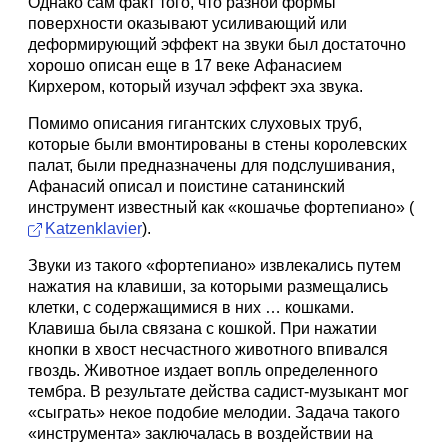
Однако сам факт того, что разной формы
поверхности оказывают усиливающий или
деформирующий эффект на звуки был достаточно
хорошо описан еще в 17 веке Афанасием
Кирхером, который изучал эффект эха звука.
Помимо описания гигантских слуховых труб,
которые были вмонтированы в стены королевских
палат, были предназначены для подслушивания,
Афанасий описал и поистине сатанинский
инструмент известный как «кошачье фортепиано» (
Katzenklavier
).
Звуки из такого «фортепиано» извлекались путем
нажатия на клавиши, за которыми размещались
клетки, с содержащимися в них … кошками.
Клавиша была связана с кошкой. При нажатии
кнопки в хвост несчастного животного впивался
гвоздь. Животное издает вопль определенного
тембра. В результате действа садист-музыкант мог
«сыграть» некое подобие мелодии. Задача такого
«инструмента» заключалась в воздействии на