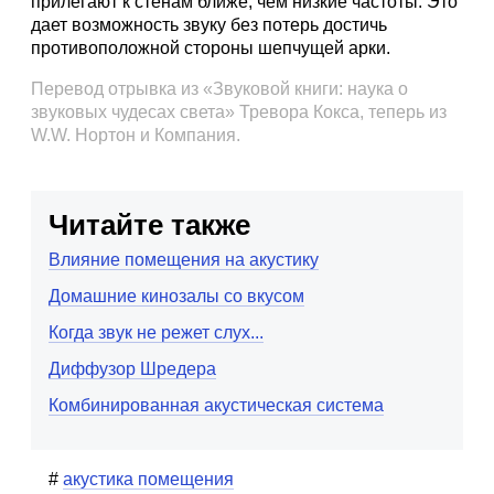
прилегают к стенам ближе, чем низкие частоты. Это
дает возможность звуку без потерь достичь
противоположной стороны шепчущей арки.
Перевод отрывка из «Звуковой книги: наука о
звуковых чудесах света» Тревора Кокса, теперь из
W.W. Нортон и Компания.
Читайте также
Влияние помещения на акустику
Домашние кинозалы со вкусом
Когда звук не режет слух...
Диффузор Шредера
Комбинированная акустическая система
акустика помещения