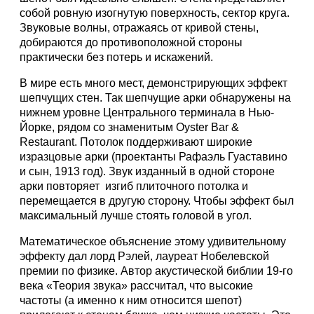
собой ровную изогнутую поверхность, сектор круга.
Звуковые волны, отражаясь от кривой стены,
добираются до противоположной стороны
практически без потерь и искажений.
В мире есть много мест, демонстрирующих эффект
шепчущих стен. Так шепчущие арки обнаружены на
нижнем уровне Центрального терминала в Нью-
Йорке, рядом со знаменитым Oyster Bar &
Restaurant. Потолок поддерживают широкие
изразцовые арки (проектанты Рафаэль Гуаставино
и сын, 1913 год). Звук изданный в одной стороне
арки повторяет изгиб плиточного потолка и
перемещается в другую сторону. Чтобы эффект был
максимальный лучше стоять головой в угол.
Математическое объяснение этому удивительному
эффекту дал лорд Рэлей, лауреат Нобелевской
премии по физике. Автор акустической библии 19-го
века «Теория звука» рассчитал, что высокие
частоты (а именно к ним относится шепот)