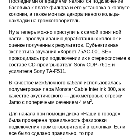
Последними операциями являются подключение
басовика к плате фильтра и его установка в корпусе
колонки, а также монтаж декоративного кольца-
накладки на громкоговоритель.
Ну а теперь можно приступить к самой приятной
части - прослушиванию доработанных колонок и
оценке полученных результатов. Субъективная
экспертиза звучания «Корвет 75АС-001 SE»
проводилась при подключении их к стереосистеме в
составе CD-проигрывателя Sony CDP-761E и
усилителя Sony TA-F511.
В качестве межблочного кабеля использовалась
полуметровая пара Monster Cable Interlink 300, а в
качестве акустического — двухметровые отрезки
2
Jamo с поперечным сечением 4 мм
.
Для начала при помощи диска «Наши в городе»
была проверена правильность фазировки
подключения громкоговорителей в колонках. Если
все было сделано правильно, то при