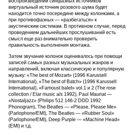
воспроизведении синфазных источников
виртуальный источник розового шума будет
находится точно посередине между колонками, а
при противофазных — «разбегаться» к
акустическим системам. В противном случае, перед
проведением дальнейших прослушиваний есть
смысл еще раз внимательно проверить
правильность выполнения монтажа.
Затем звучание колонок оценивалось при помощи
записей самых разных музыкальных жанров и
направлений, включая классическую и популярную
музыку: «The best of Mozart» (1996 Karussell
International), «The best of Batch» (1996 Karussell
International), «Famoust balet» vol.1 и 2 (The rose
collection / Elar music a/s 1992), Paul Mauriat —
«Nostaljazz» (Philips 512 146-2 DDD 1992
Phonogram), The Beatles — «Please, Please Me»
(Parlophone/EMI), The Beatles — «Rubber Soul»
(Parlophone/EMI), Deep Purple — «Machine Head»
(EMI) и т.д.