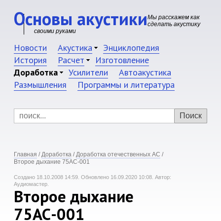
Основы акустики
Мы расскажем как
сделать акустику
своими руками
Новости
Акустика
Энциклопедия
История
Расчет
Изготовление
Доработка
Усилители
Автоакустика
Размышления
Программы и литература
Главная
/
Доработка
/
Доработка отечественных АС
/
Второе дыхание 75АС-001
Создано 18.10.2008 14:59.
Обновлено 16.09.2020 10:08.
Автор:
Аудиомастер.
Второе дыхание
75АС-001