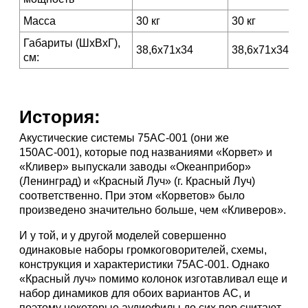
Масса
30 кг
30 кг
Габариты (ШхВхГ),
38,6х71х34
38,6х71х34
см:
История:
Акустические системы 75АС-001 (они же
150АС-001), которые под названиями «Корвет» и
«Кливер» выпускали заводы «Океанприбор»
(Ленинград) и «Красный Луч» (г. Красный Луч)
соответственно. При этом «Корветов» было
произведено значительно больше, чем «Кливеров».
И у той, и у другой моделей совершенно
одинаковые наборы громкоговорителей, схемы,
конструкция и характеристики 75АС-001. Однако
«Красный луч» помимо колонок изготавливал еще и
набор динамиков для обоих вариантов АС, и
поэтому некоторые аудиофилы до сих пор считают,