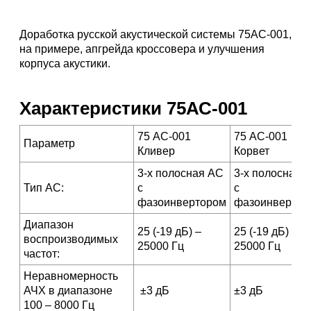
Доработка русской акустической системы 75АС-001,
на примере, апгрейда кроссовера и улучшения
корпуса акустики.
Характеристики 75АС-001
75 АС-001
75 АС-001
Параметр
Кливер
Корвет
3-х полосная АС
3-х полосная 
Тип АС:
с
с
фазоинвертором
фазоинвертор
Диапазон
25 (-19 дБ) –
25 (-19 дБ) –
воспроизводимых
25000 Гц
25000 Гц
частот:
Неравномерность
АЧХ в диапазоне
±3 дБ
±3 дБ
100 – 8000 Гц