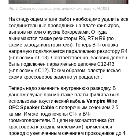
Pic. 2. Схема кроссовера акустической системы 75АС-001
На следующем этапе работ необходимо удалить все
соединительные проводники на плате фильтров,
выпаяв их или откусив бокорезами. Оттуда
вынимаются также резисторы R6, R7 и R9 (по
схеме завода-изготовителя). Теперь ВЧ-головка
напрямую подключается параллельно резистору R4
(«плюсом» к С13). Соответственно, басовик должен
быть подключен параллельно цепочке C12-R3
(«плюсом» к С12). Таким образом, электрическая
схема кроссоверов заметно упрощается.
Теперь надо заменить внутреннюю разводку. В
данном случае при монтаже платы фильтра был
использован акустический кабель
Vampire Wire
OFC Speaker Cable
с поперечным сечением 2.5
кв.мм. Им же подключены СЧ- и ВЧ-
громкоговорители. В цепи низкочастотника (от
кроссовера к входным клеммам) применялся
провод с увеличенным сечением проводников до 4