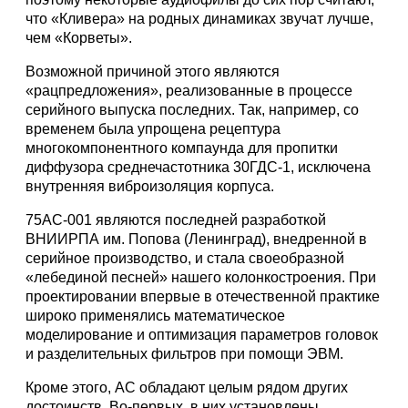
что «Кливера» на родных динамиках звучат лучше,
чем «Корветы».
Возможной причиной этого являются
«рацпредложения», реализованные в процессе
серийного выпуска последних. Так, например, со
временем была упрощена рецептура
многокомпонентного компаунда для пропитки
диффузора среднечастотника 30ГДС-1, исключена
внутренняя виброизоляция корпуса.
75АС-001 являются последней разработкой
ВНИИРПА им. Попова (Ленинград), внедренной в
серийное производство, и стала своеобразной
«лебединой песней» нашего колонкостроения. При
проектировании впервые в отечественной практике
широко применялись математическое
моделирование и оптимизация параметров головок
и разделительных фильтров при помощи ЭВМ.
Кроме этого, АС обладают целым рядом других
достоинств. Во-первых, в них установлены