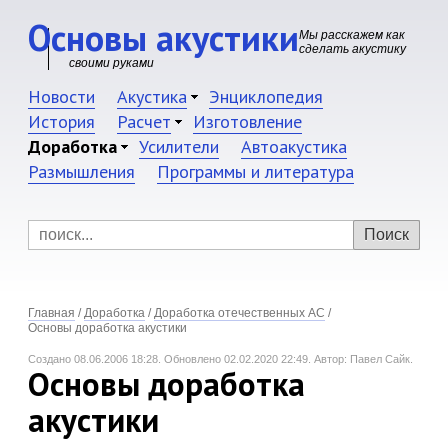
Основы акустики
Мы расскажем как
сделать акустику
своими руками
Новости
Акустика
Энциклопедия
История
Расчет
Изготовление
Доработка
Усилители
Автоакустика
Размышления
Программы и литература
Главная
/
Доработка
/
Доработка отечественных АС
/
Основы доработка акустики
Создано 08.06.2006 18:28.
Обновлено 02.02.2020 22:49.
Автор: Павел Сайк.
Основы доработка
акустики