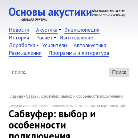
Основы акустики
Мы расскажем как
сделать акустику
своими руками
Новости
Акустика
Энциклопедия
История
Расчет
Изготовление
Доработка
Усилители
Автоакустика
Размышления
Программы и литература
Главная
/
Статьи
/
Сабвуфер: выбор и особенности подключения
Создано 21.05.2013 15:27.
Обновлено 24.09.2019 23:44.
Автор: Павел Сайк.
Сабвуфер: выбор и
особенности
подключения