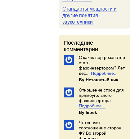
Стандарты мощности и
другие понятия
звукотехники
Последние
комментарии
С каких пор резонатор
стал
фазоинвертором? Лет
дес...
Подробнее...
By Незанятый ник
Отношение строн для
прямоугольного
фазоинвертора
Подробнее...
By Iiipek
Что значит
соотношение сторон
Ф? Во второй
формуле...