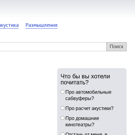
акустика
Размышления
Что бы вы хотели
почитать?
Про автомобильные
сабвуферы?
Про расчет акустики?
Про домашние
кинотеатры?
Отстань от меня, я