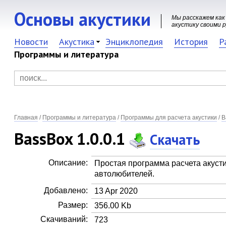
Основы акустики
Мы расскажем как
акустику своими 
Новости
Акустика
Энциклопедия
История
Р
Программы и литература
Главная
/
Программы и литература
/
Программы для расчета акустики
/
B
BassBox 1.0.0.1
Скачать
Описание:
Простая программа расчета акуст
автолюбителей.
Добавлено:
13 Apr 2020
Размер:
356.00 Kb
Скачиваний:
723