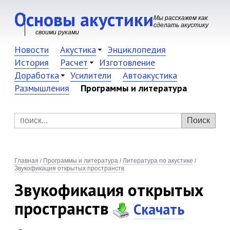
Основы акустики
Мы расскажем как
сделать акустику
своими руками
Новости
Акустика
Энциклопедия
История
Расчет
Изготовление
Доработка
Усилители
Автоакустика
Размышления
Программы и литература
Главная
/
Программы и литература
/
Литература по акустике
/
Звукофикация открытых пространств
Звукофикация открытых
пространств
Скачать