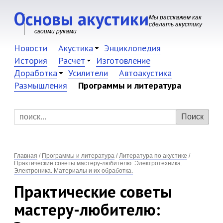
Основы акустики
Мы расскажем как
сделать акустику
своими руками
Новости
Акустика
Энциклопедия
История
Расчет
Изготовление
Доработка
Усилители
Автоакустика
Размышления
Программы и литература
Главная
/
Программы и литература
/
Литература по акустике
/
Практические советы мастеру-любителю: Электротехника.
Электроника. Материалы и их обработка.
Практические советы
мастеру-любителю: