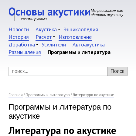
Основы акустики
Мы расскажем как
сделать акустику
своими руками
Новости
Акустика
Энциклопедия
История
Расчет
Изготовление
Доработка
Усилители
Автоакустика
Размышления
Программы и литература
Главная
/
Программы и литература
/
Литература по акустике
Программы и литература по
акустике
Литература по акустике