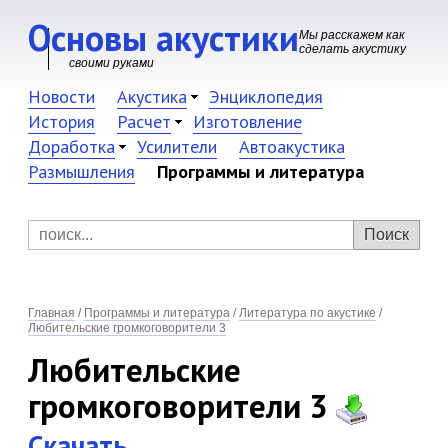
Основы акустики
Мы расскажем как
сделать акустику
своими руками
Новости
Акустика
Энциклопедия
История
Расчет
Изготовление
Доработка
Усилители
Автоакустика
Размышления
Программы и литература
Главная
/
Программы и литература
/
Литература по акустике
/
Любительские громкоговорители 3
Любительские
громкоговорители 3
Скачать