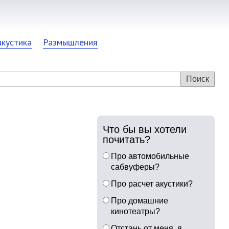
акустика
Размышления
Что бы вы хотели
почитать?
Про автомобильные
сабвуферы?
Про расчет акустики?
Про домашние
кинотеатры?
Отстань от меня, я