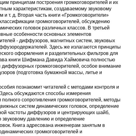
щим принципам построения громкоговорителей и их
отным характеристикам, создаваемому звуковому
и т. д. Вторая часть книги «Громкоговорители»
 классификации громкоговорителей, обсуждению
мических головок различных классов. В третьей
ивные особенности основных элементов
ителей - диффузоров, магнитных систем, звуковых
иффузородержателей. Здесь же излагаются принципы
ческого оформления и разделительных фильтров для
глава книги Шифмана Давида Хаймовича полностью
я диффузорных громкоговорителей, особое внимание
узоров (подготовка бумажной массы, литье и
особия познакомит читателей с методами контроля и
 Здесь обсуждаются способы измерения
и полного сопротивления громкоговорителей, методы
движных систем динамических головок, определение
ной частоты диффузоров и центрирующих шайб,
по звуковому давлению и определение
овок. Книга адресована инженерам занятым в
родинамических громкоговорителей и