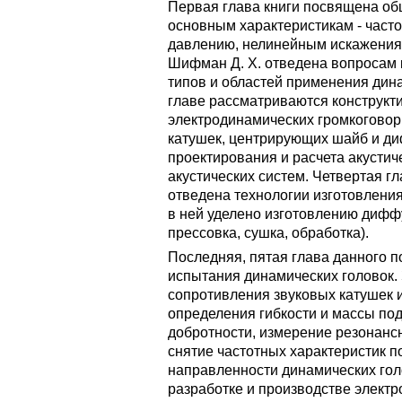
Первая глава книги посвящена об
основным характеристикам - част
давлению, нелинейным искажениям 
Шифман Д. Х. отведена вопросам
типов и областей применения дина
главе рассматриваются конструкт
электродинамических громкоговор
катушек, центрирующих шайб и д
проектирования и расчета акусти
акустических систем. Четвертая 
отведена технологии изготовлени
в ней уделено изготовлению дифф
прессовка, сушка, обработка).
Последняя, пятая глава данного п
испытания динамических головок.
сопротивления звуковых катушек 
определения гибкости и массы по
добротности, измерение резонанс
снятие частотных характеристик 
направленности динамических гол
разработке и производстве элект