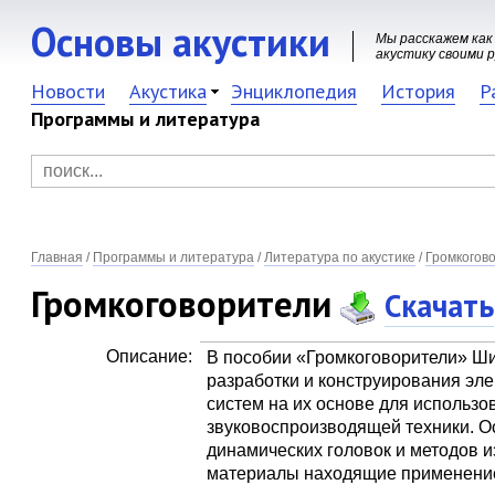
Основы акустики
Мы расскажем как
акустику своими 
Новости
Акустика
Энциклопедия
История
Р
Программы и литература
Главная
/
Программы и литература
/
Литература по акустике
/
Громкогов
Громкоговорители
Скачать
Описание:
В пособии «Громкоговорители» Ши
разработки и конструирования эле
систем на их основе для использо
звуковоспроизводящей техники. 
динамических головок и методов и
материалы находящие применение