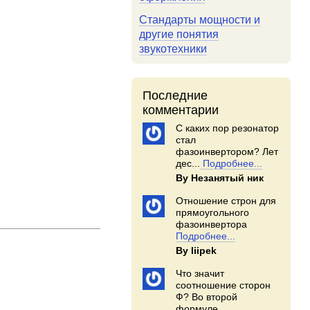
Стандарты мощности и
другие понятия
звукотехники
Последние
комментарии
С каких пор резонатор
стал
фазоинвертором? Лет
дес...
Подробнее...
By Незанятый ник
Отношение строн для
прямоугольного
фазоинвертора
Подробнее...
By Iiipek
Что значит
соотношение сторон
Ф? Во второй
формуле...