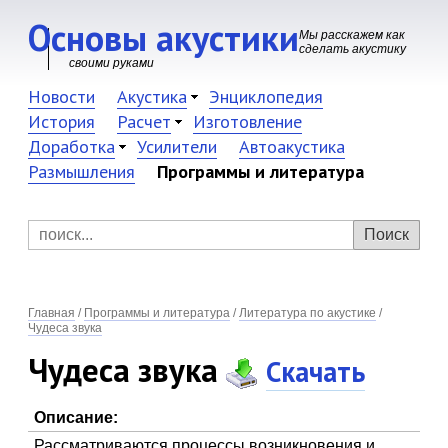
Основы акустики
Мы расскажем как
сделать акустику
своими руками
Новости
Акустика
Энциклопедия
История
Расчет
Изготовление
Доработка
Усилители
Автоакустика
Размышления
Программы и литература
Главная
/
Программы и литература
/
Литература по акустике
/
Чудеса звука
Чудеса звука
Скачать
Описание:
Рассматриваются процессы возникновения и