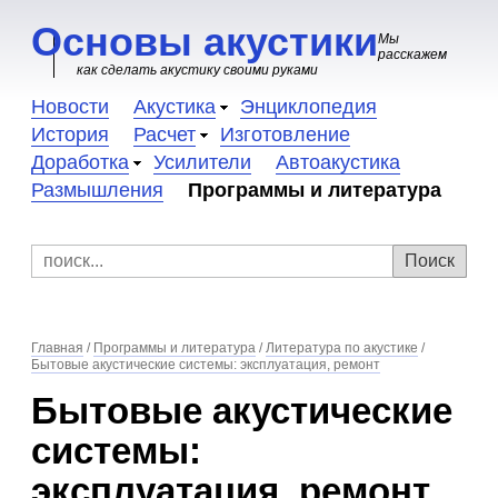
Основы акустики
Мы
расскажем
как сделать акустику своими руками
Новости
Акустика
Энциклопедия
История
Расчет
Изготовление
Доработка
Усилители
Автоакустика
Размышления
Программы и литература
Главная
/
Программы и литература
/
Литература по акустике
/
Бытовые акустические системы: эксплуатация, ремонт
Бытовые акустические
системы:
эксплуатация, ремонт