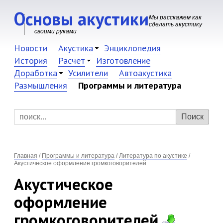
Основы акустики
Мы расскажем как
сделать акустику
своими руками
Новости
Акустика
Энциклопедия
История
Расчет
Изготовление
Доработка
Усилители
Автоакустика
Размышления
Программы и литература
Главная
/
Программы и литература
/
Литература по акустике
/
Акустическое оформление громкоговорителей
Акустическое
оформление
громкоговорителей