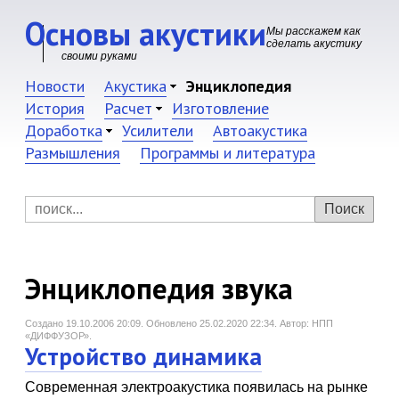
Основы акустики
Мы расскажем как
сделать акустику
своими руками
Новости
Акустика
Энциклопедия
История
Расчет
Изготовление
Доработка
Усилители
Автоакустика
Размышления
Программы и литература
Энциклопедия звука
Создано 19.10.2006 20:09.
Обновлено 25.02.2020 22:34.
Автор: НПП
«ДИФФУЗОР».
Устройство динамика
Современная электроакустика появилась на рынке