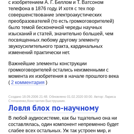
с изобретением А. Г. Беллом и Т. Ватсоном
телефона в 1876 году. И хотя с тех пор
совершенствование электроакустических
преобразователей (то есть громкоговорителей)
было темой бесконечной череды научных
изысканий и статей, значительно большей, чем
посвященных любому другому элементу
звукоусилительного тракта, кардинальных
изменений практически нет.
Важнейшие элементы конструкции
громкоговорителей остались неизменными с
момента их изобретения в начале прошлого века
(
2 комментария
)
Создано 18.09.2006 21:48.
Обновлено 01.02.2020 00:00.
Автор: Лариса
Степаненко,Константин Быструшкин.
Ловля блох по-научному
В любой аудиосистеме, как бы тщательно она ни
составлялась, один компонент непременно будет
слабее всех остальных. Уж так устроен мир, и