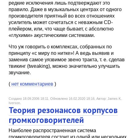
редкие исключения лишь подтверждают это
правило. Даже в музыкальных центрах от одного
производителя приятный во всех отношениях
усилитель может сочетаться с неважным CD-
плейером, или, что чаще бывает, с абсолютно
«глухими» акустическими системами.
Что уж говорить о комплексах, собранных по
принципу «с миру по нитке»! А ведь выявив и
заменив самое уязвимое звено тракта, т. е. сделав
твикинг (tweaking), можно значительно улучшить
звучание.
(
нет комментариев
)
Создано 18.09.2006 18:11.
Обновлено 16.02.2020 18:16.
Автор: James K.
Iverson.
Теория резонансов корпусов
громкоговорителей
Наиболее распространенная система
громкоговорителя состоит из одной или нескольких