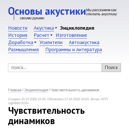
Основы акустики
Мы расскажем как
сделать акустику
своими руками
Новости
Акустика
Энциклопедия
История
Расчет
Изготовление
Доработка
Усилители
Автоакустика
Размышления
Программы и литература
Главная
/
Энциклопедия
/
Чувствительность динамиков
Создано 20.10.2006 15:40.
Обновлено 27.04.2020 10:03.
Автор: НПП
«ДИФФУЗОР».
Чувствительность
динамиков