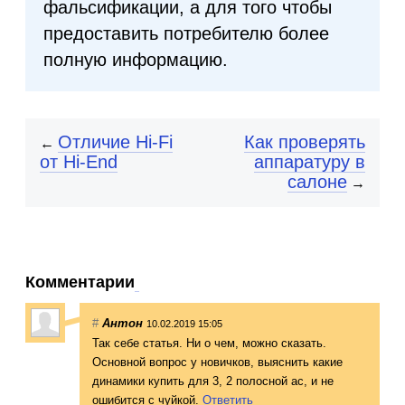
фальсификации, а для того чтобы
предоставить потребителю более
полную информацию.
Отличие Hi-Fi
Как проверять
←
от Hi-End
аппаратуру в
салоне
→
Комментарии
#
Антон
10.02.2019 15:05
Так себе статья. Ни о чем, можно сказать.
Основной вопрос у новичков, выяснить какие
динамики купить для 3, 2 полосной ас, и не
ошибится с чуйкой.
Ответить