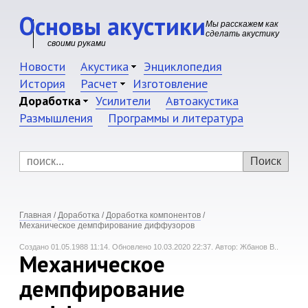
Основы акустики
Мы расскажем как
сделать акустику
своими руками
Новости
Акустика
Энциклопедия
История
Расчет
Изготовление
Доработка
Усилители
Автоакустика
Размышления
Программы и литература
Главная
/
Доработка
/
Доработка компонентов
/
Механическое демпфирование диффузоров
Создано 01.05.1988 11:14.
Обновлено 10.03.2020 22:37.
Автор: Жбанов В..
Механическое
демпфирование