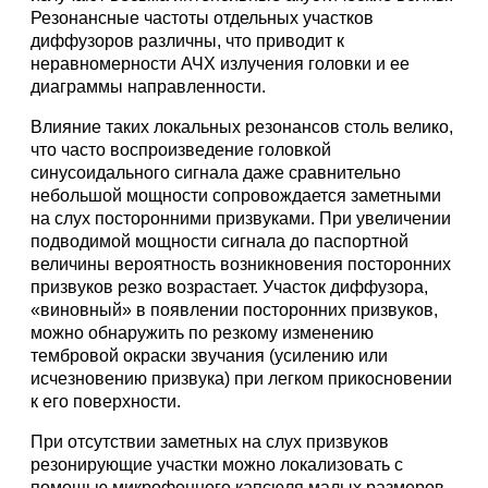
Резонансные частоты отдельных участков
диффузоров различны, что приводит к
неравномерности АЧХ излучения головки и ее
диаграммы направленности.
Влияние таких локальных резонансов столь велико,
что часто воспроизведение головкой
синусоидального сигнала даже сравнительно
небольшой мощности сопровождается заметными
на слух посторонними призвуками. При увеличении
подводимой мощности сигнала до паспортной
величины вероятность возникновения посторонних
призвуков резко возрастает. Участок диффузора,
«виновный» в появлении посторонних призвуков,
можно обнаружить по резкому изменению
тембровой окраски звучания (усилению или
исчезновению призвука) при легком прикосновении
к его поверхности.
При отсутствии заметных на слух призвуков
резонирующие участки можно локализовать с
помощью микрофонного капсюля малых размеров