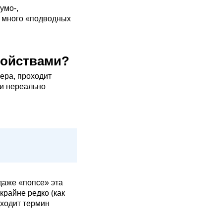
умо-,
ь много «подводных
войствами?
ера, проходит
ки нереально
даже «попсе» эта
крайне редко (как
дходит термин