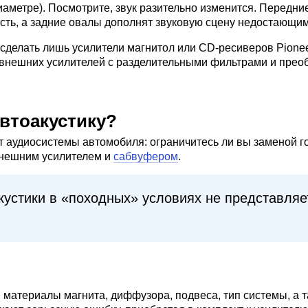
иаметре). Посмотрите, звук разительно изменится. Передни
кость, а задние овалы дополнят звуковую сцену недостающи
сделать лишь усилители магнитол или CD-ресиверов Pionee
з внешних усилителей с разделительными фильтрами и пре
втоакустику?
от аудиосистемы автомобиля: ограничитесь ли вы заменой г
внешним усилителем и
сабвуфером
.
кустики в «походных» условиях не представляе
: материалы магнита, диффузора, подвеса, тип системы, а 