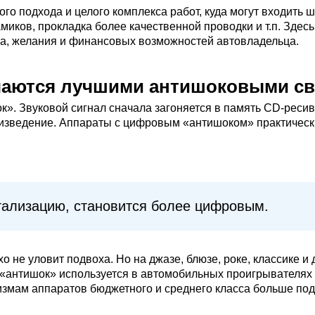
о подхода и целого комплекса работ, куда могут входить ш
миков, прокладка более качественной проводки и т.п. Здес
ика, желания и финансовых возможностей автовладельца.
ичаются лучшими антишоковыми с
к». Звуковой сигнал сначала загоняется в память CD-ресив
роизведение. Аппараты с цифровым «антишоком» практичес
детализацию, становится более цифровым.
 не уловит подвоха. Но на джазе, блюзе, роке, классике и 
 «антишок» используется в автомобильных проигрывателях 
измам аппаратов бюджетного и среднего класса больше по