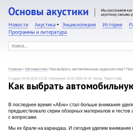
Основы акустики
Мы расскажем как
акустику своими 
Новости
Акустика
Энциклопедия
История
Р
Программы и литература
Главная
/
Автоакустика
/
Как выбрать автомобильную аудиосистему? Пр
Создано 04.05.2015 12:29.
Обновлено 16.02.2020 16:15.
Автор: Павел Сайк.
Как выбрать автомобильную
В последнее время «АБw» стал больше внимания уделя
предшествовало серии обзорных материалов и тестов 
с вопросами.
Мы их брали на карандаш. И сегодня уделим внимание 