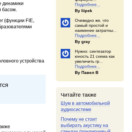
е динамики
Подробнее...
м басом.
By Iiipek
r (функции FIE,
Очевидно же, что
самый простой и
образователями
наименее затратны...
Подробнее...
By gray
Нужно: синтезатор
юность 21 схема как
оловного устройства
увеличить гр...
Подробнее...
By Павел В
тся
Читайте также
Шум в автомобильной
аудиосистеме
Почему не стоит
выбирать акустику на
также
стендах (придирчивый