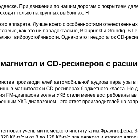
одвеске. При движении по нашим дорогам с покрытием дал
исходят только на крупных выбоинах. Н
тного аппарата. Лучше всего с особенностями отечественны
лабые, как это ни парадоксально, Blaupunkt и Grundig. В Г
еляют виброустойчивости. Однако этот недостаток CD-реси
 магнитол и CD-ресиверов с расш
инства производителей автомобильной аудиоаппаратуры в
шь в магнитолах и СD-ресиверах бюджетного класса. Но д
ния FM-диапазона волны УКВ стали менее востребованы ав
енным УКВ-диапазоном - это ответ производителей на зап
атентован учеными немецкого института им.Фраунгофера. З
0 Кбит/с и от 8 до 128 Кбит/с для первого и второго алго