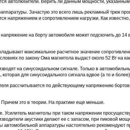
аются автолюбители. Верить ли данным мощности, указанны
оаппаратуры. Зачастую это всего лишь рекламный трюк про
тся напряжением и сопротивлением нагрузки. Как известно
 напряжение на борту автомобиля может подскочить до 14 
кладывают максимальное расчетное значение сопротивлени
условиях по закону Ома магнитола выдаст около 52 Вт на ка
водят на синусоидальном сигнале. Только в автомобильн
которая для синусоидального сигнала вдвое (а то и более
еля рассчитывается по действующему напряжению бортовой с
. Причем это в теории. На практике еще меньше.
ние. Усилитель магнитолы при таком напряжении просуществ
изводители акустики делают ее с запасом, при пиковой мощ
вцы автомобильной аппаратуры настоятельно рекомендуют 