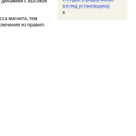
ю динамики с высокой
взгляд установщика)
x
сса магнита, тем
лючения из правил.