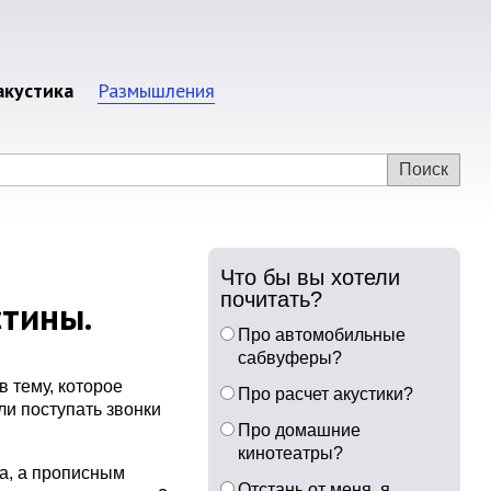
акустика
Размышления
Что бы вы хотели
почитать?
стины.
Про автомобильные
сабвуферы?
 тему, которое
Про расчет акустики?
и поступать звонки
Про домашние
кинотеатры?
ка, а прописным
Отстань от меня, я