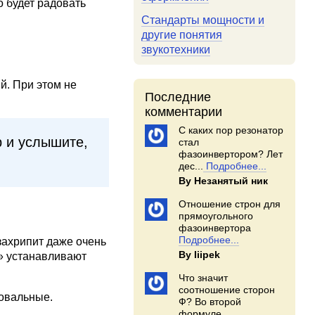
 будет радовать
Стандарты мощности и
другие понятия
звукотехники
й. При этом не
Последние
комментарии
С каких пор резонатор
р и услышите,
стал
фазоинвертором? Лет
дес...
Подробнее...
By Незанятый ник
Отношение строн для
прямоугольного
фазоинвертора
Подробнее...
захрипит даже очень
By Iiipek
д» устанавливают
Что значит
соотношение сторон
овальные.
Ф? Во второй
формуле...