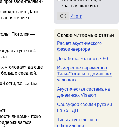
ми производителями?
красная шапочка
изводителей. Даже
Итоги
, напряжение в
вольт. Потолок —
Самое читаемые статьи
Расчет акустического
фазоинвертора
я для акустики 4
нал.
Доработка колонок S-90
ых «головах» да еще
Измерение параметров
) больше средней.
Тиля-Смолла в домашних
условиях
ети, т.е. 12 В/2 =
Акустическая система на
динамиках Visaton
Сабвуфер своими руками
ует
на 75 ГДН
ности динамик тоже
Типы акустического
придерживаться
оформления