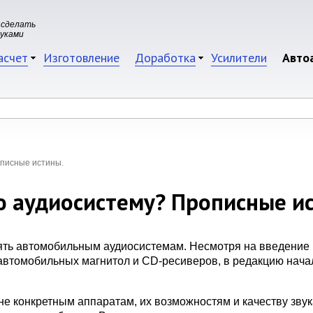
 сделать
руками
асчет
Изготовление
Доработка
Усилители
Авто
описные истины.
 аудиосистему? Прописные и
ть автомобильным аудиосистемам. Несмотря на введение в
автомобильных магнитол и CD-ресиверов, в редакцию начал
не конкретным аппаратам, их возможностям и качеству зву