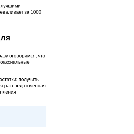
о лучшими
реваливает за 1000
для
азу оговоримся, что
 коаксиальные
остатки: получить
ая рассредоточенная
упления