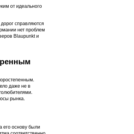
еким от идеального
х дорог справляются
ермании нет проблем
веров Blaupunkt и
иренным
торостепенным.
ело даже не в
толюбителями.
росы рынка.
а его основу были
ритма соответственно