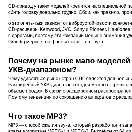
CD-привод у таких моделей крепится на специальной п
сбить головку довольно трудно. Сбои, как правило, про
о это опять-таки зависит от виброустойчивости конкре
CD-ресиверы Kenwood, JVC, Sony и Pioneer. Наиболее с
с дорогами, поэтому эти компании меньше внимания уд
Grundig меркнет на фоне их качества звука.
Почему на рынке мало моделей
УКВ-диапазоном?
Чему удивляться рынок стран СНГ является для больш
Расширенный УКВ-диапазон сегодня можно встретить ли
объеме продаж. В связи с расширением распростране
Поэтому тенденция по сокращению аппаратов с расшир
Что такое MP3?
МР3 — способ сжатия звука, который разработан и зап
взяты алгоритмы MPEG-1 и MPEG-2. Битрейты от 64 до 32