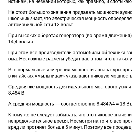
истинам, на незнании которых, как правило, и спотык
Не стоит большого значения придавать мощности ауди
школьник знает, что электрическая мощность определяе
автомобильной сети 12 вольт.
При высоких оборотах генератора (во время движения)
14,4 вольта.
При этом все производители автомобильной техники за
ома. Несложные расчеты убедят вас в том, что в таких 
Все нормальные измерения мощности аппаратуры произ
в китайских «мыльницах» указывают пиковую мощность, 
Средняя же мощность для идеального мостового усилит
8,484 В.
А средняя мощность — соответственно 8,484?/4 = 18 Вт
К тому же не следует забывать, что это пиковое значе
непродолжительное время. Несмотря на то что все про
вряд ли протянет больше 5 минут. Поэтому все прода