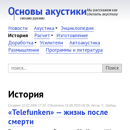
Основы акустики
Мы расскажем как
сделать акустику
своими руками
Новости
Акустика
Энциклопедия
История
Расчет
Изготовление
Доработка
Усилители
Автоакустика
Размышления
Программы и литература
История
Создано 12.02.2000 17:22.
Обновлено 16.09.2020 09:36.
Автор: С. Шабад.
«Telefunken» — жизнь после
смерти